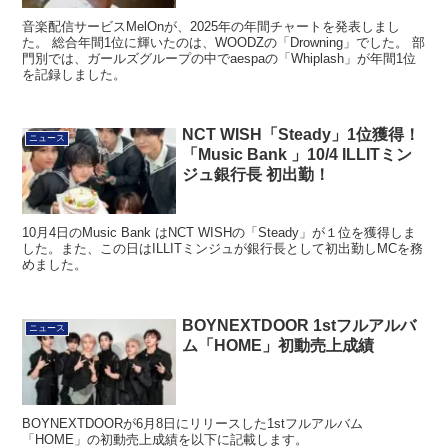
音楽配信サービスMelOnが、2025年の年間チャートを発表しまし
た。 総合年間1位に輝いたのは、WOODZの「Drowning」でした。 部
門別では、ガールズグループの中でaespaの「Whiplash」が年間1位
を記録しました。
NCT WISH「Steady」1位獲得！
ニュース
「Music Bank 」10/4 ILLITミン
ジュ銀行長 初出勤！
10月4日のMusic Bank はNCT WISHの「Steady」が１位を獲得しま
した。また、この日はILLITミンジュが銀行長として初出勤しMCを務
めました。
BOYNEXTDOOR 1stフルアルバ
ニュース
ム「HOME」初動売上成績
BOYNEXTDOORが6月8日にリリースした1stフルアルバム
「HOME」の初動売上成績を以下に記載します。