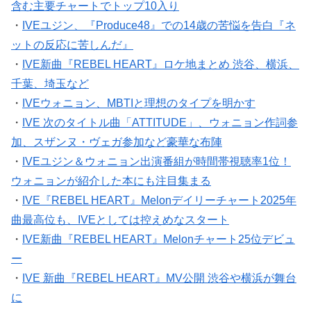
含む主要チャートでトップ10入り
・
IVEユジン、『Produce48』での14歳の苦悩を告白『ネ
ットの反応に苦しんだ』
・
IVE新曲『REBEL HEART』ロケ地まとめ 渋谷、横浜、
千葉、埼玉など
・
IVEウォニョン、MBTIと理想のタイプを明かす
・
IVE 次のタイトル曲「ATTITUDE」、ウォニョン作詞参
加、スザンヌ・ヴェガ参加など豪華な布陣
・
IVEユジン＆ウォニョン出演番組が時間帯視聴率1位！
ウォニョンが紹介した本にも注目集まる
・
IVE『REBEL HEART』Melonデイリーチャート2025年
曲最高位も、IVEとしては控えめなスタート
・
IVE新曲『REBEL HEART』Melonチャート25位デビュ
ー
・
IVE 新曲『REBEL HEART』MV公開 渋谷や横浜が舞台
に