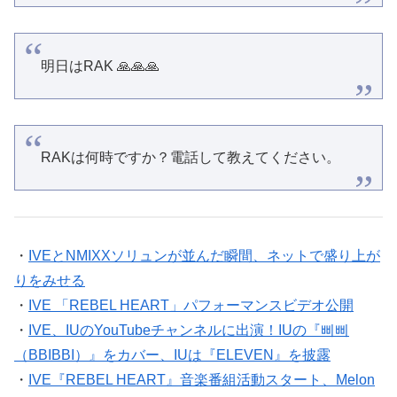
明日はRAK 🙏🙏🙏
RAKは何時ですか？電話して教えてください。
・
IVEとNMIXXソリュンが並んだ瞬間、ネットで盛り上が
りをみせる
・
IVE 「REBEL HEART」パフォーマンスビデオ公開
・
IVE、IUのYouTubeチャンネルに出演！IUの『삐삐
（BBIBBI）』をカバー、IUは『ELEVEN』を披露
・
IVE『REBEL HEART』音楽番組活動スタート、Melon