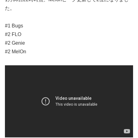
た。
#1 Bugs
#2 FLO
#2 Genie
#2 MelOn