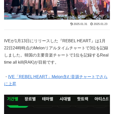
2025.01.31
2025.01.23
IVEが1月13日にリリースした『REBEL HEART』は1月
22日24時時点のMelonリアルタイムチャートで3位を記録
しました。韓国の主要音楽チャートで1位を記録するReal
time all kill(RAK)が目前です。
・
IVE「REBEL HEART」Melon含む音源チャートでさら
に上昇