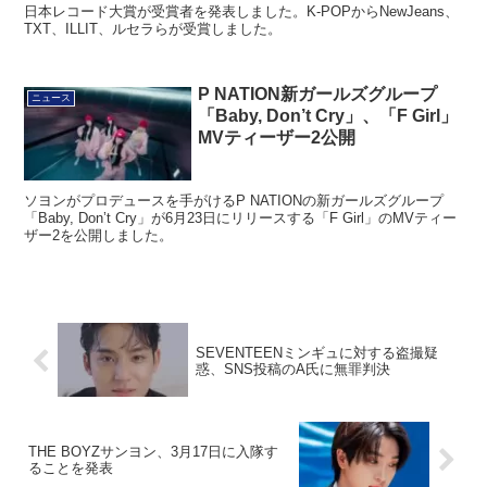
日本レコード大賞が受賞者を発表しました。K-POPからNewJeans、
TXT、ILLIT、ルセラらが受賞しました。
P NATION新ガールズグループ
ニュース
「Baby, Don’t Cry」、「F Girl」
MVティーザー2公開
ソヨンがプロデュースを手がけるP NATIONの新ガールズグループ
「Baby, Don’t Cry」が6月23日にリリースする「F Girl」のMVティー
ザー2を公開しました。
SEVENTEENミンギュに対する盗撮疑
惑、SNS投稿のA氏に無罪判決
THE BOYZサンヨン、3月17日に入隊す
ることを発表