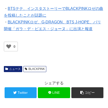
・
BTSテテ、インスタストーリーでBLACKPINKロゼの曲
を投稿したことが話題に
・
BLACKPINKロゼ、G-DRAGON、BTS J-HOPE、パリ
開催「ガラ・デ・ピエス・ジョーヌ」に出演と報道
0
ニュース
BLACKPINK
シェアする
Twitter
LINE
コピー