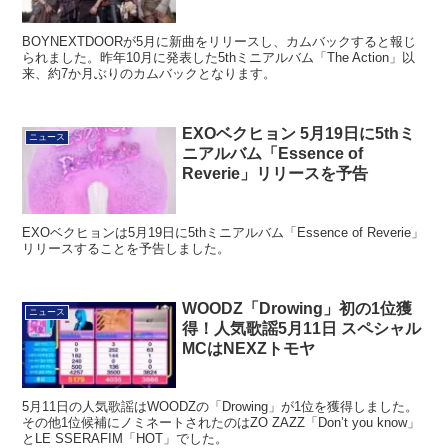
BOYNEXTDOORが5月に新曲をリリースし、カムバックすると報じ
られました。昨年10月に発表した5thミニアルバム「The Action」以
来、約7か月ぶりのカムバックとなります。
EXOベクヒョン 5月19日に5thミ
ニュース
ニアルバム「Essence of
Reverie」リリースを予告
EXOベクヒョンは5月19日に5thミニアルバム「Essence of Reverie」
リリースすることを予告しました。
WOODZ「Drowing」初の1位獲
ニュース
得！人気歌謡5月11日 スペシャル
MCはNEXZトモヤ
5月11日の人気歌謡はWOODZの「Drowing」が1位を獲得しました。
その他1位候補にノミネートされたのはZO ZAZZ「Don’t you know」
とLE SSERAFIM「HOT」でした。