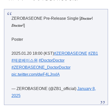
ZEROBASEONE Pre-Release Single [𝑫𝒐𝒄𝒕𝒐𝒓!
𝑫𝒐𝒄𝒕𝒐𝒓!]
Poster
2025.01.20 18:00 (KST)
#ZEROBASEONE
#ZB1
#제로베이스원
#DoctorDoctor
#ZEROBASEONE_DoctorDoctor
pic.twitter.com/dwF4LJnxlA
— ZEROBASEONE (@ZB1_official)
January 8,
2025