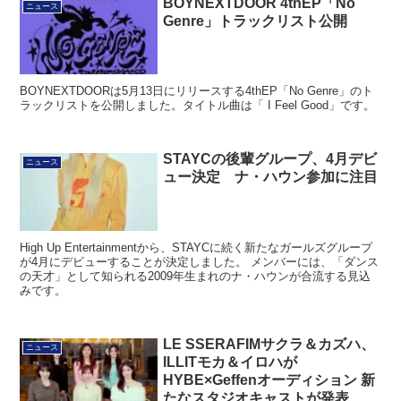
BOYNEXTDOOR 4thEP「No
ニュース
Genre」トラックリスト公開
BOYNEXTDOORは5月13日にリリースする4thEP「No Genre」のト
ラックリストを公開しました。タイトル曲は「 I Feel Good」です。
STAYCの後輩グループ、4月デビ
ニュース
ュー決定 ナ・ハウン参加に注目
High Up Entertainmentから、STAYCに続く新たなガールズグループ
が4月にデビューすることが決定しました。 メンバーには、「ダンス
の天才」として知られる2009年生まれのナ・ハウンが合流する見込
みです。
LE SSERAFIMサクラ＆カズハ、
ニュース
ILLITモカ＆イロハが
HYBE×Geffenオーディション 新
たなスタジオキャストが発表