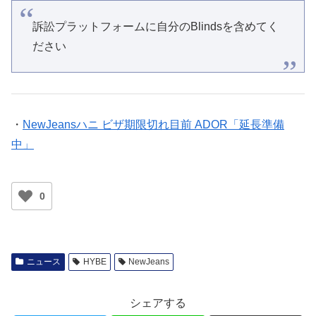
訴訟プラットフォームに自分のBlindsを含めてく
ださい
・
NewJeansハニ ビザ期限切れ目前 ADOR「延長準備
中」
0
ニュース
HYBE
NewJeans
シェアする