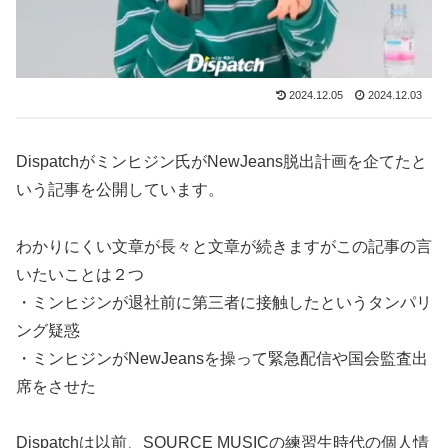
2024.12.05
2024.12.03
Dispatchがミンヒジン氏がNewJeans脱出計画を企てたと
いう記事を公開しています。
わかりにくい文章が長々と文章が続きますがこの記事の言
いたいことは２つ
・ミンヒジンが退社前に第三者に接触したというタンパリ
ング疑惑
・ミンヒジンがNewJeansを操って緊急配信や国会監査出
席をさせた
Dispatchは以前、SOURCE MUSICの練習生時代の個人情