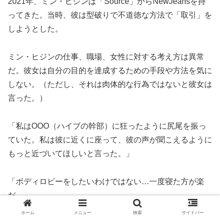
2021年、ミン・ヒジンは「Source」からNewJeansを持
ってきた。当時、彼は型破りで不道徳な方法で「取引」を
しようとした。
ミン・ヒジンの仕事、職場、女性に対する考え方は異常
だ。彼女は自分の目的を達成するための手段や方法を気に
しない。（ただし、それは肉体的な行為ではないと彼女は
言った。）
「私はOOO（ハイブの幹部）に狂ったように尻尾を振っ
ていた。私は彼に近くに座って、彼の声が聞こえるように
もっと近づいてほしいと言った。」
「ボディロビーをしたいわけではない…一度寝た方が楽
だ。」
ホーム
メニュー
検索
サイドバー