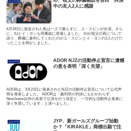
IU、祖父の葬儀秘話を告白 共演
ニュース
中の友人2人に感謝
4月24日に放送された私は一人で暮らすに、ユ・スビンが出演。さら
に、IUとイ・ヨンも同番組に登場しました。 IUが祖父の死について
語り、葬儀に参列してくれたのがユ・スビンとイ・ヨンの2人だけだ
ったことを明かしました。
ADOR NJZの活動停止宣言に遺憾
ニュース
の意を表明「深く失望」
ADORは、3月23日に発表されたNJZの活動停止宣言について公式声
明を発表しました。 ADORは「裁判所の判決にもかかわらず、
NewJeans以外の名前で公演を行う決定と、一方的な活動停止発表に
深く失望しています」と述べました。
JYP、新ガールズグループ始動
ニュース
か？「KIRAKLE」商標出願で注