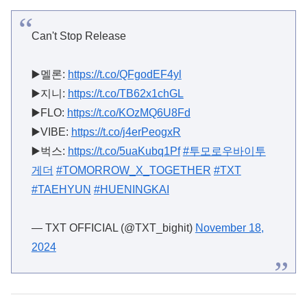
Can't Stop Release
▶️멜론:
https://t.co/QFgodEF4yl
▶️지니:
https://t.co/TB62x1chGL
▶️FLO:
https://t.co/KOzMQ6U8Fd
▶️VIBE:
https://t.co/j4erPeogxR
▶️벅스:
https://t.co/5uaKubq1Pf
#투모로우바이투
게더
#TOMORROW_X_TOGETHER
#TXT
#TAEHYUN
#HUENINGKAI
— TXT OFFICIAL (@TXT_bighit)
November 18,
2024