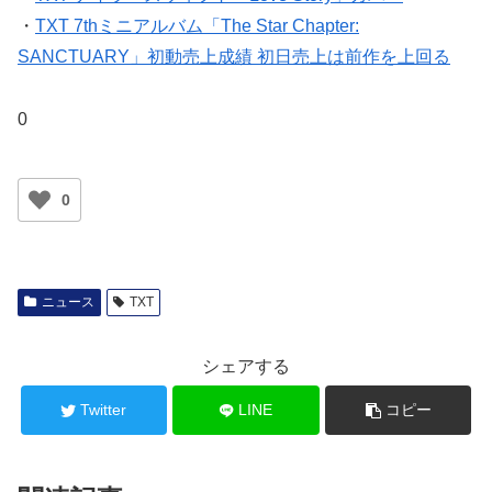
・
TXT テイラースウィフト「Love Story」カバー
・
TXT 7thミニアルバム「The Star Chapter:
SANCTUARY」初動売上成績 初日売上は前作を上回る
0
0
ニュース
TXT
シェアする
Twitter
LINE
コピー