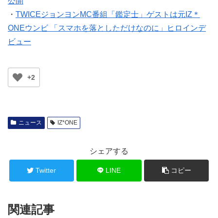
公開
・
TWICEジョンヨンMC番組「鑑定士」ゲストは元IZ＊
ONEウンビ 「スマホを落としただけなのに」ヒロインデ
ビュー
+2
ニュース
IZ*ONE
シェアする
Twitter
LINE
コピー
関連記事