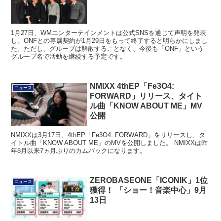
1月27日、WMエンターテインメントは公式SNSを通じて声明を発表
し、ONFとの専属契約が1月29日をもって終了すると明らかにしまし
た。ただし、グループは解散することなく、今後も「ONF」という
グループ名で活動を継続する予定です。
NMIXX 4thEP「Fe3O4:
ニュース
FORWARD」リリース、タイト
ル曲「KNOW ABOUT ME」MV
公開
NMIXXは3月17日、4thEP「Fe3O4: FORWARD」をリリースし、タ
イトル曲「KNOW ABOUT ME」のMVを公開しました。 NMIXXは昨
年8月以来7ヵ月ぶりのカムバックになります。
ZEROBASEONE「ICONIK」1位
ニュース
獲得！ 「ショー！音楽中心」9月
13日