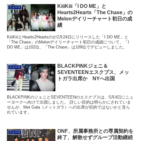
KiiiKiii「I DO ME」と
ニュース
Hearts2Hearts「The Chase」の
Melonデイリーチャート初日の成
績
KiiiKiiiとHearts2Heartsのが2月24日にリリースした「I DO ME」と
「The Chase」のMelonデイリーチャート初日の成績について、「I
DO ME」は102位、「The Chase」は109位でデビューしました。
BLACKPINKジェニ＆
ニュース
SEVENTEENエスクプス、メッ
トガラ出席か NYへ出国
BLACKPINKのジェニとSEVENTEENのエスクプスは、5月4日にニュ
ーヨークへ向けて出国しました。 詳しい目的は明らかにされていま
せんが、Met Gala（メットガラ）への出席が目的ではないかと見ら
れています。
ONF、所属事務所との専属契約を
ニュース
終了、解散せずグループ活動継続