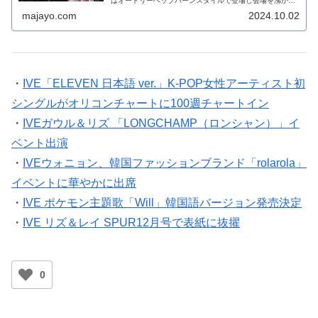
はオードリーヘップバーンスタイルで登場し会場を沸かせ
ました。
majayo.com
2024.10.02
・
IVE「ELEVEN 日本語 ver.」K-POP女性アーティスト初
シングルがオリコンチャートに100週チャートイン
・
IVEガウル＆リズ 「LONGCHAMP（ロンシャン）」イ
ベント出演
・
IVEウォニョン、韓国ファッションブランド「rolarola」
イベントに華やかに出席
・
IVE ポケモン主題歌「Will」韓国語バージョン発売決定
・
IVE リズ＆レイ SPUR12月号で表紙に抜擢
0