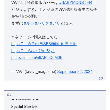
ViVi11月号通常版カバーは
#BABYMONSTER
！
ビジュよすぎ…！と話題のViVi誌面撮影中の様子
を特別に公開♡
まずは
#ルカ
#パリタ
#アサ
の３人！
✧ネットでの購入はこちら
https://t.co/xPksrEfSB8
#베이비몬스터
…
https://t.co/wUxDApPZy4
pic.twitter.com/n9ARTO6M0B
— ViVi (@vivi_magazine)
September 22, 2024
✦・┈┈┈┈┈ ・✦
𝐒𝐩𝐞𝐜𝐢𝐚𝐥 𝐌𝐨𝐯𝐢𝐞⑨