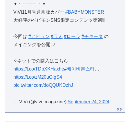
✦・┈┈┈┈┈ ・✦
ViVi11月号通常版カバー
#BABYMONSTER
大好評のベビモンSNS限定コンテンツ第9弾！
今回は
#アヒョン
#ラミ
#ローラ
#チキータ
の
メイキングを公開♡
✧ネットでの購入はこちら
https://t.co/TDpXKHaxhe
#베이비몬스터
…
https://t.co/zM20uGlgS4
pic.twitter.com/doQQUKDzhJ
— ViVi (@vivi_magazine)
September 24, 2024