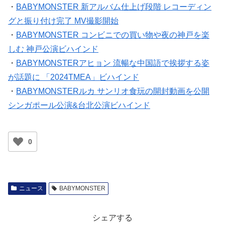
・
BABYMONSTER 新アルバム仕上げ段階 レコーディン
グと振り付け完了 MV撮影開始
・
BABYMONSTER コンビニでの買い物や夜の神戸を楽
しむ 神戸公演ビハインド
・
BABYMONSTERアヒョン 流暢な中国語で挨拶する姿
が話題に 「2024TMEA」ビハインド
・
BABYMONSTERルカ サンリオ食玩の開封動画を公開
シンガポール公演&台北公演ビハインド
0
ニュース
BABYMONSTER
シェアする