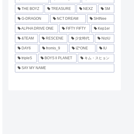
THE BOYZ
TREASURE
NEXZ
SM
G-DRAGON
NCT DREAM
SHINee
ALPHA DRIVE ONE
FIFTY FIFTY
Kep1er
&TEAM
RESCENE
少女時代
NiziU
DAY6
fromis_9
IZ*ONE
IU
tripleS
BOYS ll PLANET
キム・スヒョン
SAY MY NAME