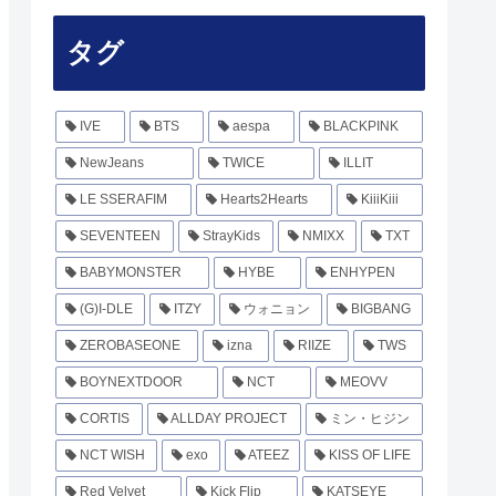
タグ
IVE
BTS
aespa
BLACKPINK
NewJeans
TWICE
ILLIT
LE SSERAFIM
Hearts2Hearts
KiiiKiii
SEVENTEEN
StrayKids
NMIXX
TXT
BABYMONSTER
HYBE
ENHYPEN
(G)I-DLE
ITZY
ウォニョン
BIGBANG
ZEROBASEONE
izna
RIIZE
TWS
BOYNEXTDOOR
NCT
MEOVV
CORTIS
ALLDAY PROJECT
ミン・ヒジン
NCT WISH
exo
ATEEZ
KISS OF LIFE
Red Velvet
Kick Flip
KATSEYE