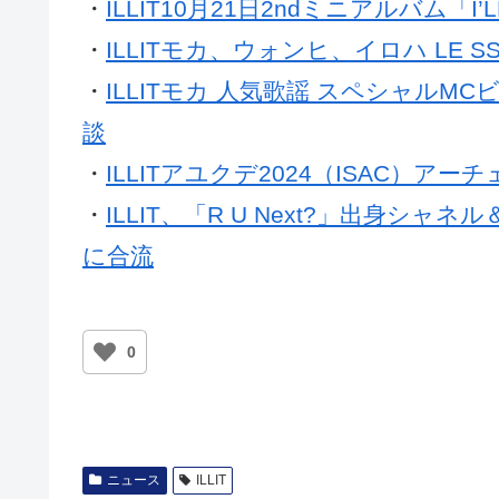
・
ILLIT10月21日2ndミニアルバム「I
・
ILLITモカ、ウォンヒ、イロハ LE 
・
ILLITモカ 人気歌謡 スペシャル
談
・
ILLITアユクデ2024（ISAC）ア
・
ILLIT、「R U Next?」出身シャネ
に合流
0
ニュース
ILLIT