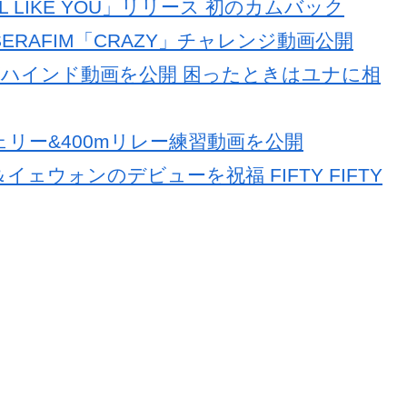
’LL LIKE YOU」リリース 初のカムバック
SSERAFIM「CRAZY」チャレンジ動画公開
MCビハインド動画を公開 困ったときはユナに相
ーチェリー&400mリレー練習動画を公開
ル＆イェウォンのデビューを祝福 FIFTY FIFTY