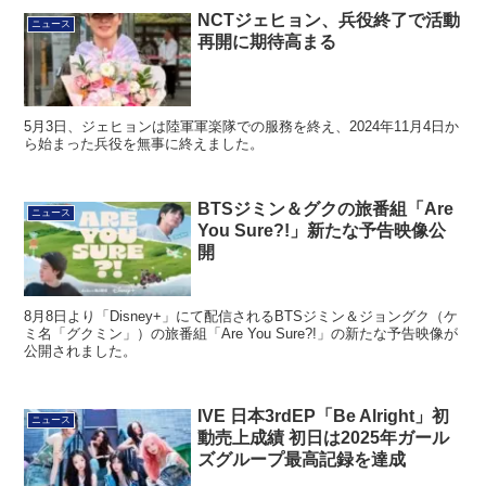
NCTジェヒョン、兵役終了で活動
ニュース
再開に期待高まる
5月3日、ジェヒョンは陸軍軍楽隊での服務を終え、2024年11月4日か
ら始まった兵役を無事に終えました。
BTSジミン＆グクの旅番組「Are
ニュース
You Sure?!」新たな予告映像公
開
8月8日より「Disney+」にて配信されるBTSジミン＆ジョングク（ケ
ミ名「グクミン」）の旅番組「Are You Sure?!」の新たな予告映像が
公開されました。
IVE 日本3rdEP「Be Alright」初
ニュース
動売上成績 初日は2025年ガール
ズグループ最高記録を達成