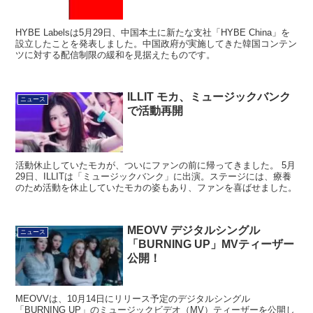
HYBE Labelsは5月29日、中国本土に新たな支社「HYBE China」を
設立したことを発表しました。中国政府が実施してきた韓国コンテン
ツに対する配信制限の緩和を見据えたものです。
ILLIT モカ、ミュージックバンク
ニュース
で活動再開
活動休止していたモカが、ついにファンの前に帰ってきました。 5月
29日、ILLITは「ミュージックバンク」に出演。ステージには、療養
のため活動を休止していたモカの姿もあり、ファンを喜ばせました。
MEOVV デジタルシングル
ニュース
「BURNING UP」MVティーザー
公開！
MEOVVは、10月14日にリリース予定のデジタルシングル
「BURNING UP」のミュージックビデオ（MV）ティーザーを公開し