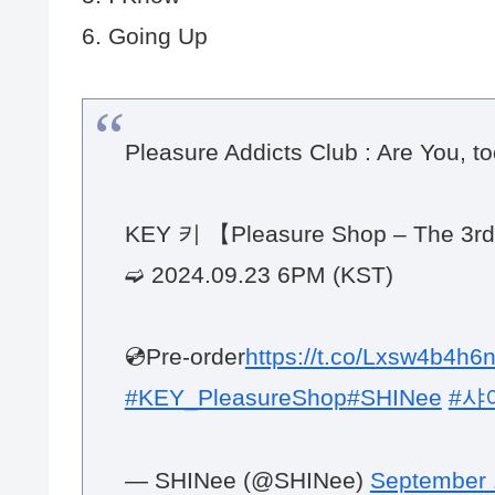
5. I Know
6. Going Up
Pleasure Addicts Club : Are You, t
KEY 키 【Pleasure Shop – The 3rd
➫ 2024.09.23 6PM (KST)
💿Pre-order
https://t.co/Lxsw4b4h6
#KEY_PleasureShop
#SHINee
#샤