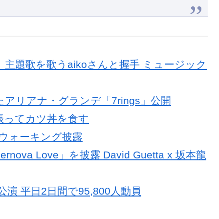
17, 2024
」主題歌を歌うaikoさんと握手 ミュージック
アリアナ・グランデ「7rings」公開
頑張ってカツ丼を食す
 ウォーキング披露
va Love」を披露 David Guetta x 坂本龍
演 平日2日間で95,800人動員