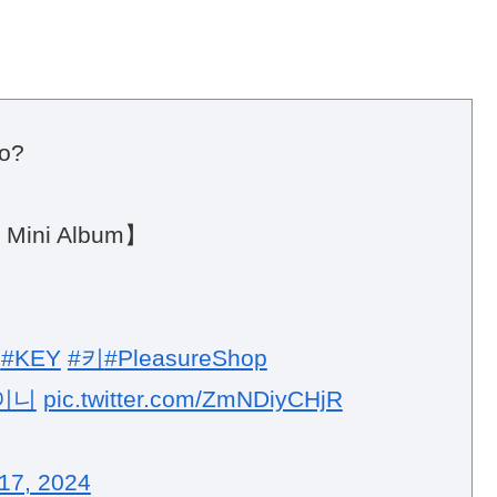
oo?
 Mini Album】
n
#KEY
#키
#PleasureShop
이니
pic.twitter.com/ZmNDiyCHjR