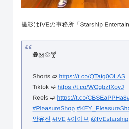
撮影はIVEの事務所「Starship Enter
🕵️🐹🐶🍸
Shorts ➫
https://t.co/QTaig0OLAS
Tiktok ➫
https://t.co/WOgbzIXovJ
Reels ➫
https://t.co/CBSEaPPHa8
#PleasureShop
#KEY_PleasureSh
안유진
#IVE
#아이브
@IVEstarship