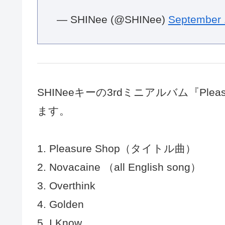
— SHINee (@SHINee)
September 
SHINeeキーの3rdミニアルバム『Plea
ます。
1. Pleasure Shop（タイトル曲）
2. Novacaine （all English song）
3. Overthink
4. Golden