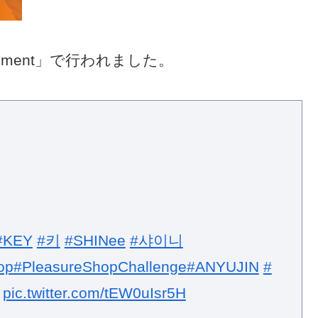
tainment」で行われました。
#KEY
#키
#SHINee
#샤이니
op
#PleasureShopChallenge
#ANYUJIN
#
pic.twitter.com/tEW0uIsr5H