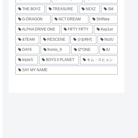
THE BOYZ
TREASURE
NEXZ
SM
G-DRAGON
NCT DREAM
SHINee
ALPHA DRIVE ONE
FIFTY FIFTY
Kep1er
&TEAM
RESCENE
少女時代
NiziU
DAY6
fromis_9
IZ*ONE
IU
tripleS
BOYS ll PLANET
キム・スヒョン
SAY MY NAME