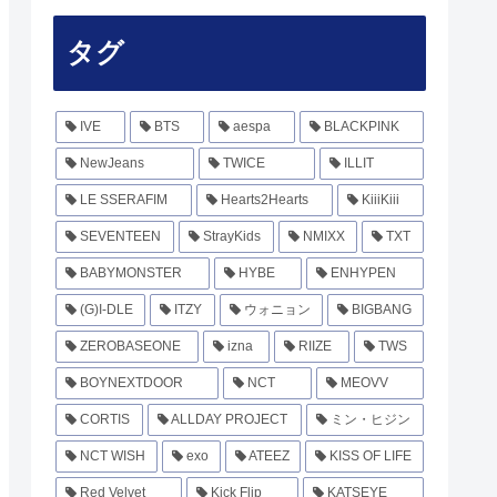
タグ
IVE
BTS
aespa
BLACKPINK
NewJeans
TWICE
ILLIT
LE SSERAFIM
Hearts2Hearts
KiiiKiii
SEVENTEEN
StrayKids
NMIXX
TXT
BABYMONSTER
HYBE
ENHYPEN
(G)I-DLE
ITZY
ウォニョン
BIGBANG
ZEROBASEONE
izna
RIIZE
TWS
BOYNEXTDOOR
NCT
MEOVV
CORTIS
ALLDAY PROJECT
ミン・ヒジン
NCT WISH
exo
ATEEZ
KISS OF LIFE
Red Velvet
Kick Flip
KATSEYE