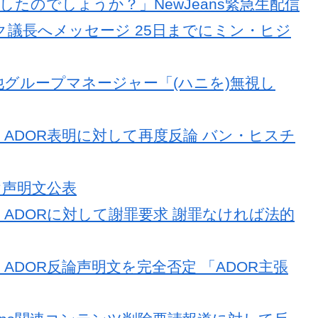
たのでしょうか？」NewJeans緊急生配信
ヒョク議長へメッセージ 25日までにミン・ヒジ
議 他グループマネージャー「(ハニを)無視し
監督 ADOR表明に対して再度反論 バン・ヒスチ
受け声明文公表
監督 ADORに対して謝罪要求 謝罪なければ法的
督 ADOR反論声明文を完全否定 「ADOR主張