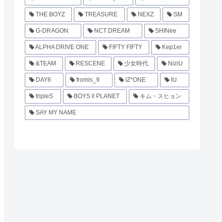
THE BOYZ
TREASURE
NEXZ
SM
G-DRAGON
NCT DREAM
SHINee
ALPHA DRIVE ONE
FIFTY FIFTY
Kep1er
&TEAM
RESCENE
少女時代
NiziU
DAY6
fromis_9
IZ*ONE
IU
tripleS
BOYS ll PLANET
キム・スヒョン
SAY MY NAME