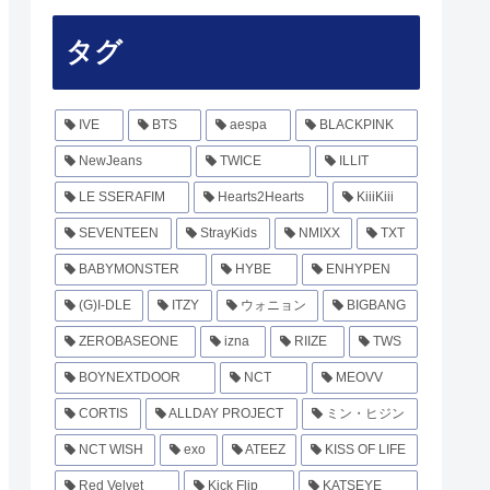
タグ
IVE
BTS
aespa
BLACKPINK
NewJeans
TWICE
ILLIT
LE SSERAFIM
Hearts2Hearts
KiiiKiii
SEVENTEEN
StrayKids
NMIXX
TXT
BABYMONSTER
HYBE
ENHYPEN
(G)I-DLE
ITZY
ウォニョン
BIGBANG
ZEROBASEONE
izna
RIIZE
TWS
BOYNEXTDOOR
NCT
MEOVV
CORTIS
ALLDAY PROJECT
ミン・ヒジン
NCT WISH
exo
ATEEZ
KISS OF LIFE
Red Velvet
Kick Flip
KATSEYE