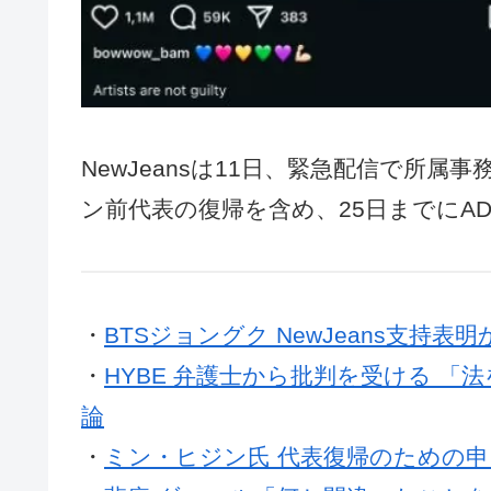
NewJeansは11日、緊急配信で所属
ン前代表の復帰を含め、25日までにA
・
BTSジョングク NewJeans支持表
・
HYBE 弁護士から批判を受ける 「
論
・
ミン・ヒジン氏 代表復帰のための申