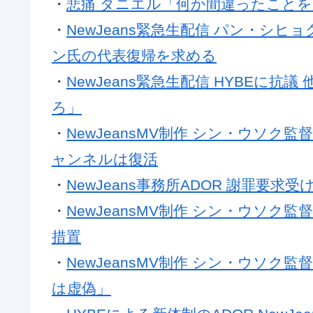
・
悲痛 ダニエル「何か間違ったことをし
・
NewJeans緊急生配信 パン・シ
ン氏の代表復帰を求める
・
NewJeans緊急生配信 HYBEに抗
ろ」
・
NewJeansMV制作 シン・ウソク
ャンネルは復活
・
NewJeans事務所ADOR 謝罪要求
・
NewJeansMV制作 シン・ウソク
措置
・
NewJeansMV制作 シン・ウソク監
は虚偽」