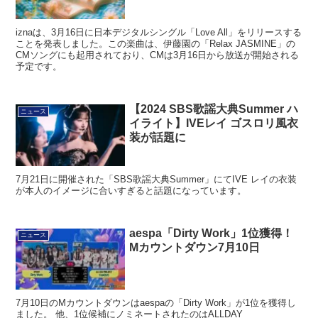
iznaは、3月16日に日本デジタルシングル「Love All」をリリースする
ことを発表しました。この楽曲は、伊藤園の「Relax JASMINE」の
CMソングにも起用されており、CMは3月16日から放送が開始される
予定です。
【2024 SBS歌謡大典Summer ハ
ニュース
イライト】IVEレイ ゴスロリ風衣
装が話題に
7月21日に開催された「SBS歌謡大典Summer」にてIVE レイの衣装
が本人のイメージに合いすぎると話題になっています。
aespa「Dirty Work」1位獲得！
ニュース
Mカウントダウン7月10日
7月10日のMカウントダウンはaespaの「Dirty Work」が1位を獲得し
ました。 他、1位候補にノミネートされたのはALLDAY