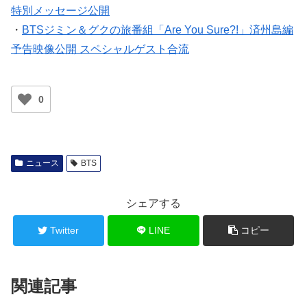
特別メッセージ公開
・
BTSジミン＆グクの旅番組「Are You Sure?!」済州島編
予告映像公開 スペシャルゲスト合流
0
ニュース
BTS
シェアする
Twitter
LINE
コピー
関連記事