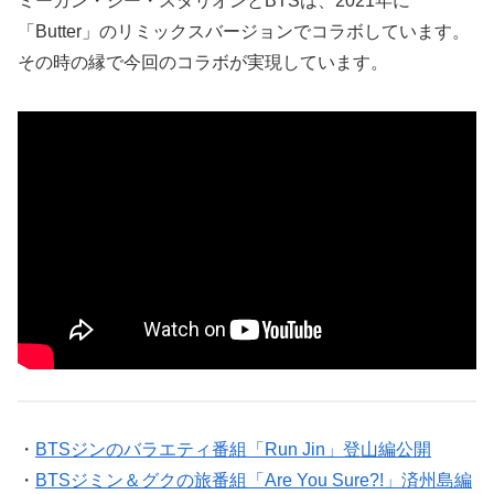
ミーガン・ジー・スタリオンとBTSは、2021年に
「Butter」のリミックスバージョンでコラボしています。
その時の縁で今回のコラボが実現しています。
・
BTSジンのバラエティ番組「Run Jin」登山編公開
・
BTSジミン＆グクの旅番組「Are You Sure?!」済州島編