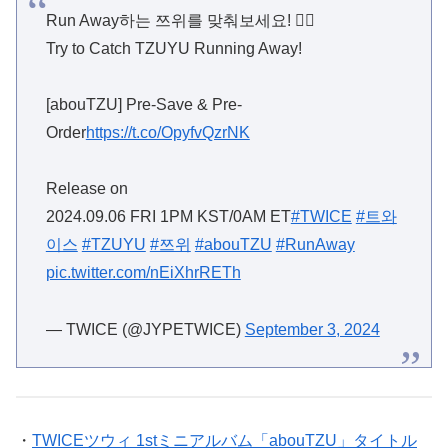
Run Away하는 쯔위를 맞춰보세요! 🏃‍♀️
Try to Catch TZUYU Running Away!
[abouTZU] Pre-Save & Pre-
Order
https://t.co/OpyfvQzrNK
Release on
2024.09.06 FRI 1PM KST/0AM ET
#TWICE
#트와
이스
#TZUYU
#쯔위
#abouTZU
#RunAway
pic.twitter.com/nEiXhrRETh
— TWICE (@JYPETWICE)
September 3, 2024