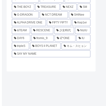
THE BOYZ
TREASURE
NEXZ
SM
G-DRAGON
NCT DREAM
SHINee
ALPHA DRIVE ONE
FIFTY FIFTY
Kep1er
&TEAM
RESCENE
少女時代
NiziU
DAY6
fromis_9
IZ*ONE
IU
tripleS
BOYS ll PLANET
キム・スヒョン
SAY MY NAME