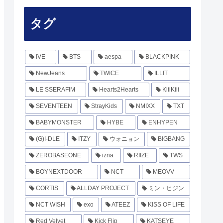
タグ
IVE
BTS
aespa
BLACKPINK
NewJeans
TWICE
ILLIT
LE SSERAFIM
Hearts2Hearts
KiiiKiii
SEVENTEEN
StrayKids
NMIXX
TXT
BABYMONSTER
HYBE
ENHYPEN
(G)I-DLE
ITZY
ウォニョン
BIGBANG
ZEROBASEONE
izna
RIIZE
TWS
BOYNEXTDOOR
NCT
MEOVV
CORTIS
ALLDAY PROJECT
ミン・ヒジン
NCT WISH
exo
ATEEZ
KISS OF LIFE
Red Velvet
Kick Flip
KATSEYE