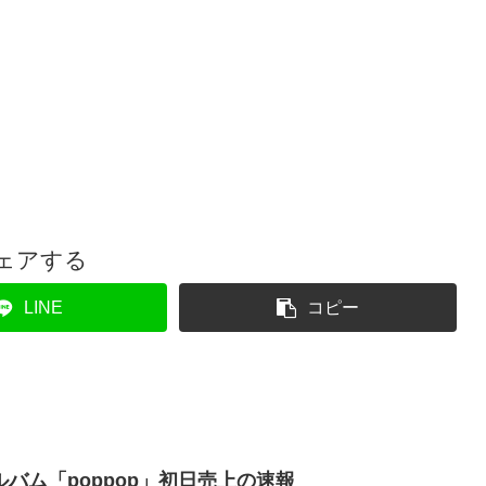
ェアする
LINE
コピー
ニアルバム「poppop」初日売上の速報