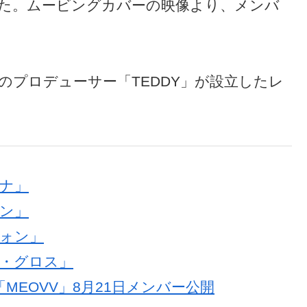
た。ムービングカバーの映像より、メンバ
。
KPINKのプロデューサー「TEDDY」が設立したレ
ンナ」
イン」
ウォン」
ラ・グロス」
プ「MEOVV」8月21日メンバー公開