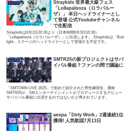
Straykids 世界最大級フェス
ニュース
「Lollapalooza（ロラパルー
ザ）」 本日ヘッドライナーとし
て登場 公式Youtubeチャンネル
で生配信
Straykidsは8月2日20:30より（日本時間8月3日10:30）
「Lollapalooza（ロラパルーザ）」に出演します。 Straykidsは「Bud
light」ステージのヘッドライナーとして登場する予定です。
SMTR25の新プロジェクトはサバ
ニュース
イバル番組？ファンの間で議論に
「SMTOWN LIVE 2025」で初めて紹介された男性練習生、通称
SMTR25が、SMエンターテインメントがプロデュースするデビュー
サバイバル番組に出演するのではないかと噂されています。
aespa「Dirty Work」2週連続1位
ニュース
獲得! 人気歌謡7月13日