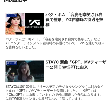
パク・ボム 「容姿を嘲笑され自
ニュース
費で整形」YG在籍時の待遇を投
稿
パク・ボムは10月23日、「容姿を嘲笑され自費で整形した」など、
YGエンターテインメント在籍時の待遇について、SNSを通じて様々
な告白を行いました。
STAYC 新曲「GPT」MVティーザ
ニュース
ー公開 ChatGPTに由来
STAYCは10月30日にリリース予定のデジタルシングル [ …l ]のタイ
トル曲「GPT」のMVティーザーを公開しました。 「GPT」は
「ChatGPT」に由来していますのでAIに関連した作品になります。
以前TWICEジョンヨンにGPTについて話しています。