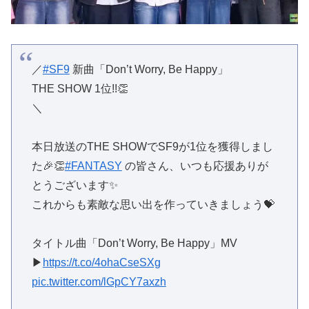
／
#SF9
新曲「Don’t Worry, Be Happy」
THE SHOW 1位!!👏
＼
本日放送のTHE SHOWでSF9が1位を獲得しまし
た🎉👏
#FANTASY
の皆さん、いつも応援ありが
とうございます✨
これからも素敵な思い出を作っていきましょう💝
タイトル曲「Don’t Worry, Be Happy」MV
▶︎
https://t.co/4ohaCseSXg
pic.twitter.com/lGpCY7axzh