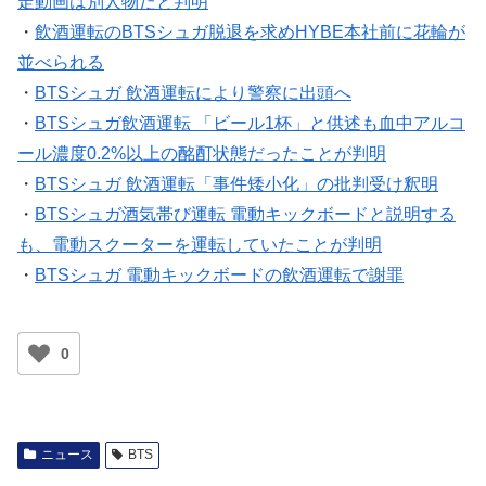
走動画は別人物だと判明
・
飲酒運転のBTSシュガ脱退を求めHYBE本社前に花輪が
並べられる
・
BTSシュガ 飲酒運転により警察に出頭へ
・
BTSシュガ飲酒運転 「ビール1杯」と供述も血中アルコ
ール濃度0.2%以上の酩酊状態だったことが判明
・
BTSシュガ 飲酒運転「事件矮小化」の批判受け釈明
・
BTSシュガ酒気帯び運転 電動キックボードと説明する
も、電動スクーターを運転していたことが判明
・
BTSシュガ 電動キックボードの飲酒運転で謝罪
0
ニュース
BTS