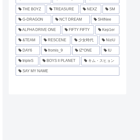
THE BOYZ
TREASURE
NEXZ
SM
G-DRAGON
NCT DREAM
SHINee
ALPHA DRIVE ONE
FIFTY FIFTY
Kep1er
&TEAM
RESCENE
少女時代
NiziU
DAY6
fromis_9
IZ*ONE
IU
tripleS
BOYS ll PLANET
キム・スヒョン
SAY MY NAME