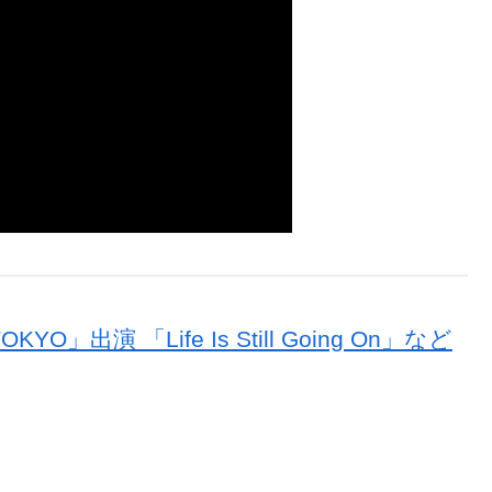
O」出演 「Life Is Still Going On」など