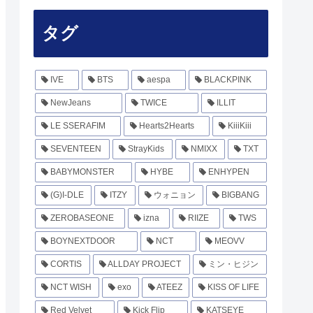
タグ
IVE
BTS
aespa
BLACKPINK
NewJeans
TWICE
ILLIT
LE SSERAFIM
Hearts2Hearts
KiiiKiii
SEVENTEEN
StrayKids
NMIXX
TXT
BABYMONSTER
HYBE
ENHYPEN
(G)I-DLE
ITZY
ウォニョン
BIGBANG
ZEROBASEONE
izna
RIIZE
TWS
BOYNEXTDOOR
NCT
MEOVV
CORTIS
ALLDAY PROJECT
ミン・ヒジン
NCT WISH
exo
ATEEZ
KISS OF LIFE
Red Velvet
Kick Flip
KATSEYE