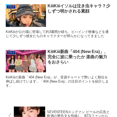
KiiiKiiiイソルは泣き虫キャラ？少
ブログ
しずつ明かされる素顔
KiiiKiiiが公の場に登場して約3週間が経ち、ビハインド映像などを通
じて少しずつ彼女たちのキャラクターが明らかになってきました
KiiiKiii新曲「404 (New Era)」、
ブログ
完全に波に乗ったか 楽曲の魅力
をおさらい
KiiiKiiiの新曲「404 (New Era)」が、音源チャートで勢いよく順位を
伸ばし続けています。「404 (New Era)」の注目ポイントを紹介しま
す。
SEVENTEENスングァン ビールの広告と
飲酒の警告文を投稿し、BTSファンから