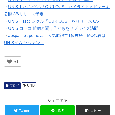
・
UNIS 1stシングル「CURIOUS」ハイライトメドレーを
公開 8/6リリース予定
・
UNIS 1stシングル「CURIOUS」をリリース 8/6
・
UNIS コトコ 難病と闘う子どもをサプライズ訪問
・
aespa「Supernova」人気歌謡で1位獲得！MC代役は
UNISイム·ソウォン！
+1
ブログ
UNIS
シェアする
Twitter
LINE
コピー