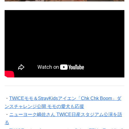
・
TWICEモモ＆StrayKidsアイエン「Chk Chk Boom」ダ
ンスチャレンジ公開 モモの愛犬も応援
・
ニューヨーク嶋佐さん TWICE日産スタジアム公演を語
る