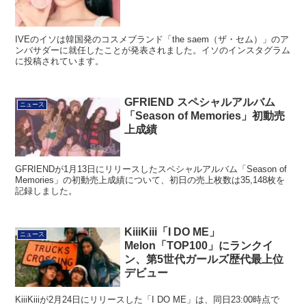
IVEのイソは韓国発のコスメブランド「the saem（ザ・セム）」のア
ンバサダーに就任したことが発表されました。イソのインスタグラム
に投稿されています。
GFRIEND スペシャルアルバム
ニュース
「Season of Memories」初動売
上成績
GFRIENDが1月13日にリリースしたスペシャルアルバム「Season of
Memories」の初動売上成績について、初日の売上枚数は35,148枚を
記録しました。
KiiiKiii「I DO ME」
ニュース
Melon「TOP100」にランクイ
ン、第5世代ガールズ歴代最上位
デビュー
KiiiKiiiが2月24日にリリースした「I DO ME」は、同日23:00時点で