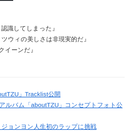
AIと認識してしまった』
ない、ツウィの美しさは非現実的だ』
スクイーンだ』
TZU」Tracklist公開
ニアルバム「aboutTZU」コンセプトフォト公
士」ジョンヨン人生初のラップに挑戦