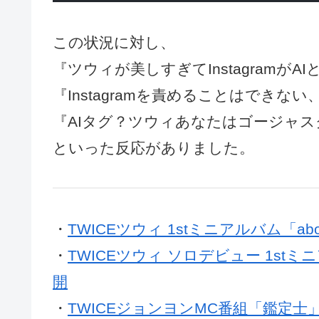
この状況に対し、
『ツウィが美しすぎてInstagramが
『Instagramを責めることはでき
『AIタグ？ツウィあなたはゴージャ
といった反応がありました。
・
TWICEツウィ 1stミニアルバム「about
・
TWICEツウィ ソロデビュー 1stミ
開
・
TWICEジョンヨンMC番組「鑑定