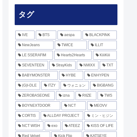
タグ
IVE
BTS
aespa
BLACKPINK
NewJeans
TWICE
ILLIT
LE SSERAFIM
Hearts2Hearts
KiiiKiii
SEVENTEEN
StrayKids
NMIXX
TXT
BABYMONSTER
HYBE
ENHYPEN
(G)I-DLE
ITZY
ウォニョン
BIGBANG
ZEROBASEONE
izna
RIIZE
TWS
BOYNEXTDOOR
NCT
MEOVV
CORTIS
ALLDAY PROJECT
ミン・ヒジン
NCT WISH
exo
ATEEZ
KISS OF LIFE
Red Velvet
Kick Flip
KATSEYE