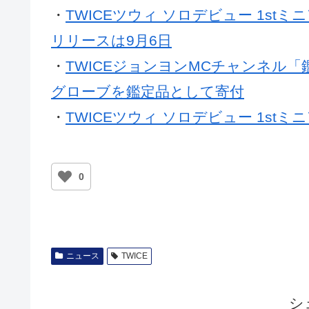
・
TWICEツウィ ソロデビュー 1stミ
リリースは9月6日
・
TWICEジョンヨンMCチャンネル「鑑
グローブを鑑定品として寄付
・
TWICEツウィ ソロデビュー 1stミニアル
0
ニュース
TWICE
シ