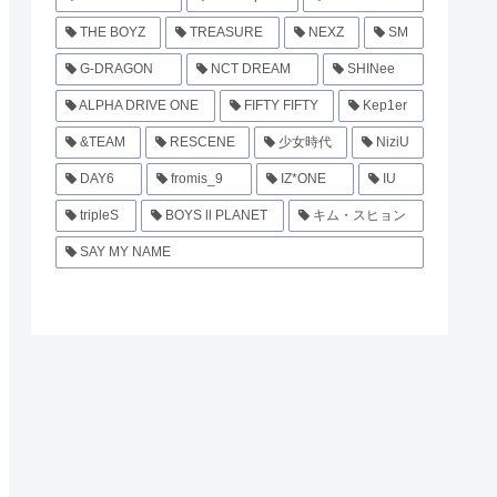
THE BOYZ
TREASURE
NEXZ
SM
G-DRAGON
NCT DREAM
SHINee
ALPHA DRIVE ONE
FIFTY FIFTY
Kep1er
&TEAM
RESCENE
少女時代
NiziU
DAY6
fromis_9
IZ*ONE
IU
tripleS
BOYS ll PLANET
キム・スヒョン
SAY MY NAME