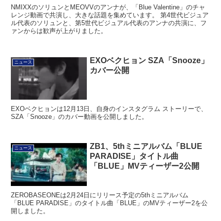
NMIXXのソリュンとMEOVVのアンナが、「Blue Valentine」のチャ
レンジ動画で共演し、大きな話題を集めています。 第4世代ビジュア
ル代表のソリュンと、第5世代ビジュアル代表のアンナの共演に、フ
ァンからは歓声が上がりました。
EXOベクヒョン SZA「Snooze」
ニュース
カバー公開
EXOベクヒョンは12月13日、自身のインスタグラム ストーリーで、
SZA「Snooze」のカバー動画を公開しました。
ZB1、5thミニアルバム「BLUE
ニュース
PARADISE」タイトル曲
「BLUE」MVティーザー2公開
ZEROBASEONEは2月24日にリリース予定の5thミニアルバム
「BLUE PARADISE」のタイトル曲「BLUE」のMVティーザー2を公
開しました。