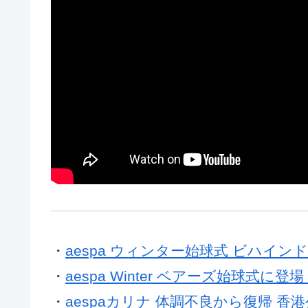
・
aespa ウィンター始球式 ビハイン
・
aespa Winter ベアーズ始球式に登場
・
aespaカリナ 体調不良から復帰 香