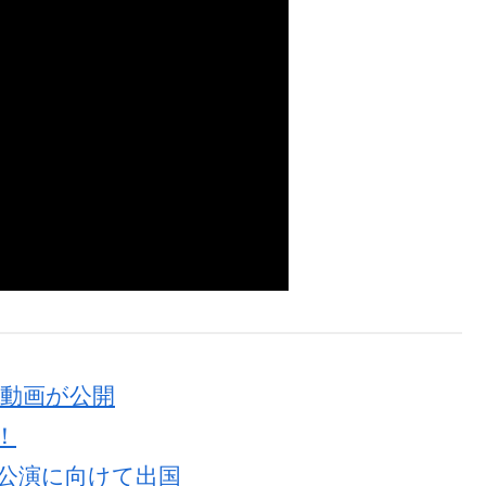
ド動画が公開
！
港公演に向けて出国