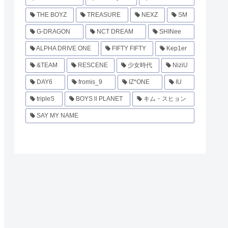
THE BOYZ
TREASURE
NEXZ
SM
G-DRAGON
NCT DREAM
SHINee
ALPHA DRIVE ONE
FIFTY FIFTY
Kep1er
&TEAM
RESCENE
少女時代
NiziU
DAY6
fromis_9
IZ*ONE
IU
tripleS
BOYS ll PLANET
キム・スヒョン
SAY MY NAME