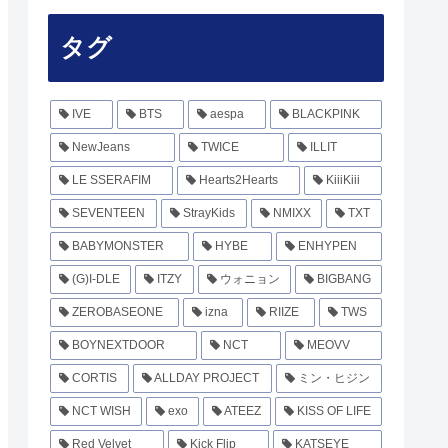
タグ
IVE
BTS
aespa
BLACKPINK
NewJeans
TWICE
ILLIT
LE SSERAFIM
Hearts2Hearts
KiiiKiii
SEVENTEEN
StrayKids
NMIXX
TXT
BABYMONSTER
HYBE
ENHYPEN
(G)I-DLE
ITZY
ウォニョン
BIGBANG
ZEROBASEONE
izna
RIIZE
TWS
BOYNEXTDOOR
NCT
MEOVV
CORTIS
ALLDAY PROJECT
ミン・ヒジン
NCT WISH
exo
ATEEZ
KISS OF LIFE
Red Velvet
Kick Flip
KATSEYE