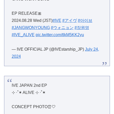
EP RELEASE🎀
2024.08.28 Wed (JST)
#IVE
#アイヴ
#아이브
#JANGWONYOUNG
#ウォニョン
#장원영
#IVE_ALIVE
pic.twitter.com/tlkM5KK2yu
— IVE OFFICIAL JP (@IVEstarship_JP)
July 24,
2024
IVE JAPAN 2nd EP
⊹ ‧˚✶ ALIVE ⊹ ‧˚✶
CONCEPT PHOTO⏰🤍