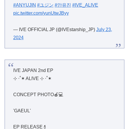
#ANYUJIN
#ユジン
#안유진
#IVE_ALIVE
pic.twitter.com/yunUtwJByy
— IVE OFFICIAL JP (@IVEstarship_JP)
July 23,
2024
IVE JAPAN 2nd EP
⊹ ‧˚✶ ALIVE ⊹ ‧˚✶
CONCEPT PHOTO🍎💻
'GAEUL'
EP RELEASE💄