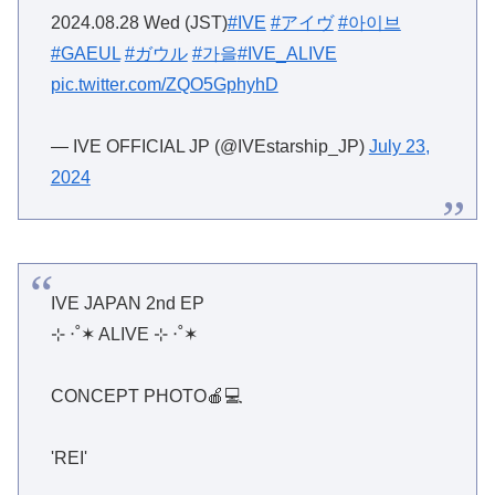
2024.08.28 Wed (JST)
#IVE
#アイヴ
#아이브
#GAEUL
#ガウル
#가을
#IVE_ALIVE
pic.twitter.com/ZQO5GphyhD
— IVE OFFICIAL JP (@IVEstarship_JP)
July 23,
2024
IVE JAPAN 2nd EP
⊹ ‧˚✶ ALIVE ⊹ ‧˚✶
CONCEPT PHOTO🍎💻
'REI'