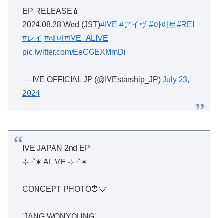
EP RELEASE💄
2024.08.28 Wed (JST)
#IVE
#アイヴ
#아이브
#REI
#レイ
#레이
#IVE_ALIVE
pic.twitter.com/EeCGEXMmDi
— IVE OFFICIAL JP (@IVEstarship_JP)
July 23,
2024
IVE JAPAN 2nd EP
⊹ ‧˚✶ ALIVE ⊹ ‧˚✶
CONCEPT PHOTO⏰🤍
'JANG WONYOUNG'