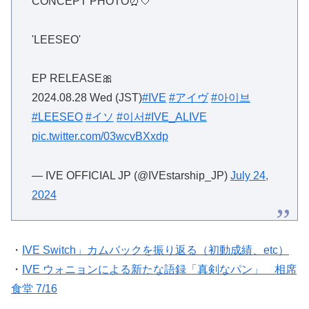
CONCEPT PHOTO⏰🤍
'LEESEO'
EP RELEASE🎀
2024.08.28 Wed (JST)
#IVE
#アイヴ
#아이브
#LEESEO
#イソ
#이서
#IVE_ALIVE
pic.twitter.com/03wcvBXxdp
— IVE OFFICIAL JP (@IVEstarship_JP)
July 24,
2024
・
IVE Switch」カムバックを振り返る（初動成績、etc）
・
IVE ウォニョンによる新たな語録「真剣なパン」 相席
食堂 7/16