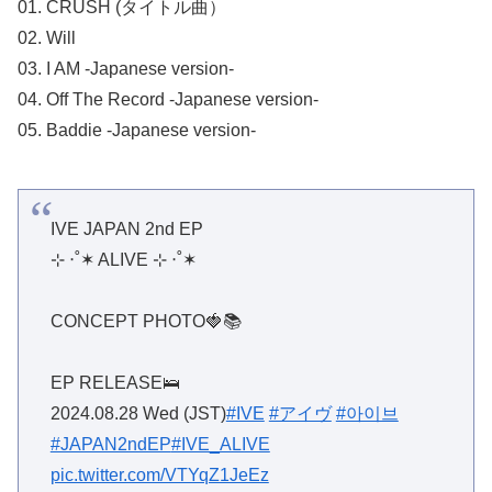
01. CRUSH (タイトル曲）
02. Will
03. I AM -Japanese version-
04. Off The Record -Japanese version-
05. Baddie -Japanese version-
IVE JAPAN 2nd EP
⊹ ‧˚✶ ALIVE ⊹ ‧˚✶
CONCEPT PHOTO🍓📚
EP RELEASE🛌
2024.08.28 Wed (JST)
#IVE
#アイヴ
#아이브
#JAPAN2ndEP
#IVE_ALIVE
pic.twitter.com/VTYqZ1JeEz