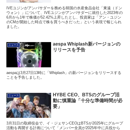
IVEユジンがアンバサダーを務める韓国の水産食品会社「東遠（ドン
ウォン）」について、IVEユジンがアンバサダーに就任した2023年の
6月から1年で株価が52.42%上昇したとし、投資家は「アン・ユジン
のCMが開始した時点で株を買うべきだった」という表現で報じられ
ました。
aespa Whiplash新バージョンの
ニュース
リリースを予告
aespaは3月27日13時に「Whiplash」の新バージョンをリリースする
ことを予告しました。
HYBE CEO、BTSのグループ活
ニュース
動に慎重論「十分な準備時間が必
要」
3月31日の取締役会で、イ・ジェサンCEOはBTSが2025年にグループ
活動を再開する計画について「メンバー全員が2025年中に兵役から