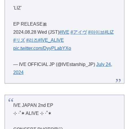
'LIZ'
EP RELEASE🎀
2024.08.28 Wed (JST)
#IVE
#アイヴ
#아이브
#LIZ
#リズ
#리즈
#IVE_ALIVE
pic.twitter.com/DyyPLabYXo
— IVE OFFICIAL JP (@IVEstarship_JP)
July 24,
2024
IVE JAPAN 2nd EP
⊹ ‧˚✶ ALIVE ⊹ ‧˚✶