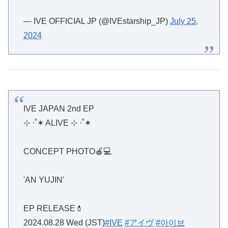
— IVE OFFICIAL JP (@IVEstarship_JP)
July 25,
2024
IVE JAPAN 2nd EP
⊹ ‧˚✶ ALIVE ⊹ ‧˚✶
CONCEPT PHOTO🍎💻
'AN YUJIN'
EP RELEASE💄
2024.08.28 Wed (JST)
#IVE
#アイヴ
#아이브