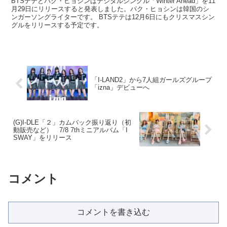
BTSテテとパク・ヒョシンはデジタルシングル「Winter Ahead」を11
月29日にリリースすると発表しました。パク・ヒョシンは韓国のシ
ンガーソングライターです。 BTSテテは12月6日にもクリスマスシン
グルをリリースする予定です。
「I-LAND2」から7人組ガールズグループ
「izna」デビューへ
(G)I-DLE「２」カムバック振り返り（初
動販売など） 7/8 7thミニアルバム「I
SWAY」をリリース
コメント
コメントを書き込む