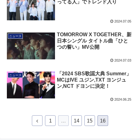
ってる人」でトレンド入り
2024.07.05
TOMORROW X TOGETHER、新
ニュース
日本シングル タイトル曲「ひと
つの誓い」MV公開
2024.07.03
「2024 SBS歌謡大典 Summer」
ニュース
MCはIVE ユジン,TXT ヨンジュ
ン,NCT ドヨンに決定！
2024.06.25
1
…
14
15
16