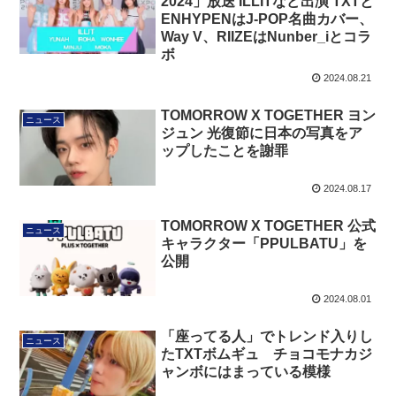
2024」放送 ILLITなど出演 TXTと
ENHYPENはJ-POP名曲カバー、
Way V、RIIZEはNunber_iとコラ
ボ
2024.08.21
TOMORROW X TOGETHER ヨン
ニュース
ジュン 光復節に日本の写真をア
ップしたことを謝罪
2024.08.17
TOMORROW X TOGETHER 公式
ニュース
キャラクター「PPULBATU」を
公開
2024.08.01
「座ってる人」でトレンド入りし
ニュース
たTXTボムギュ チョコモナカジ
ャンボにはまっている模様