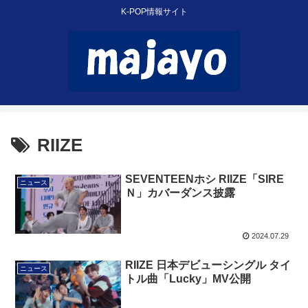
K-POP情報サイト
RIIZE
SEVENTEENホシ RIIZE「SIRE
ニュース
Ｎ」カバーダンス披露
2024.07.29
RIIZE 日本デビューシングル タイ
ニュース
トル曲「Lucky」MV公開