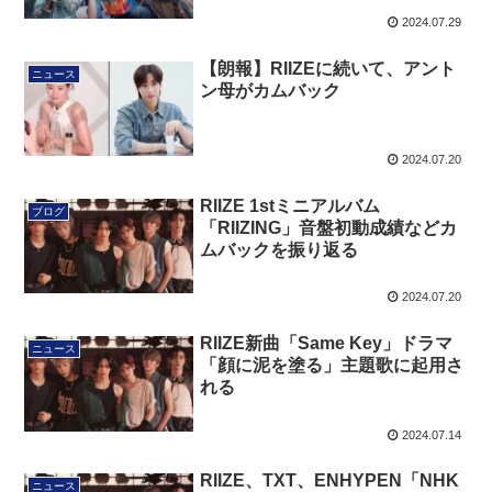
2024.07.29
【朗報】RIIZEに続いて、アント
ニュース
ン母がカムバック
2024.07.20
RIIZE 1stミニアルバム
ブログ
「RIIZING」音盤初動成績などカ
ムバックを振り返る
2024.07.20
RIIZE新曲「Same Key」ドラマ
ニュース
「顔に泥を塗る」主題歌に起用さ
れる
2024.07.14
RIIZE、TXT、ENHYPEN「NHK
ニュース