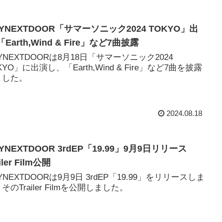
YNEXTDOOR「サマーソニック2024 TOKYO」出
「Earth,Wind & Fire」など7曲披露
YNEXTDOORは8月18日「サマーソニック2024
KYO」に出演し、「Earth,Wind & Fire」など7曲を披露
ました。
2024.08.18
YNEXTDOOR 3rdEP「19.99」9月9日リリース
iler Film公開
YNEXTDOORは9月9日 3rdEP「19.99」をリリースしま
そのTrailer Filmを公開しました。