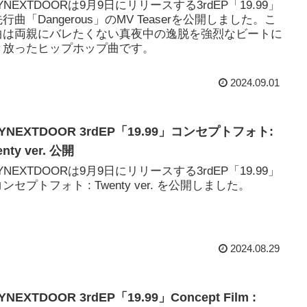
YNEXTDOORは9月9日にリリースする3rdEP「19.99」
行曲「Dangerous」のMV Teaserを公開しました。こ
曲は両親にバレたくない真夜中の逸脱を強烈なビートに
き放ったヒップホップ曲です。
2024.09.01
YNEXTDOOR 3rdEP「19.99」コンセプトフォト:
nty ver. 公開
YNEXTDOORは9月9日にリリースする3rdEP「19.99」
ンセプトフォト : Twenty ver. を公開しました。
2024.08.29
YNEXTDOOR 3rdEP「19.99」Concept Film :