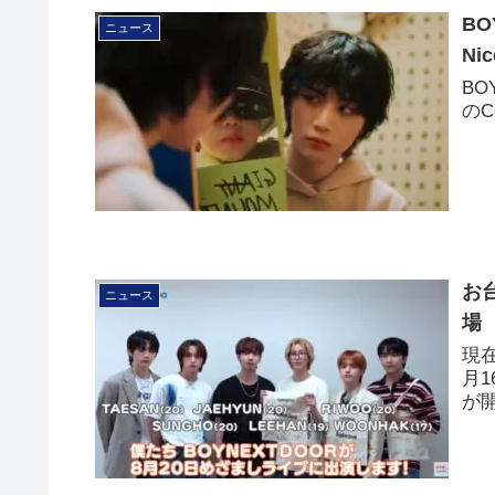
BO
ニュース
Nic
BO
のC
お
ニュース
場
現在
月1
が