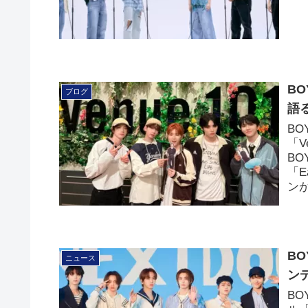
BO
ブログ
語
BO
「
B
「E
ン
BO
ニュース
ン
BO