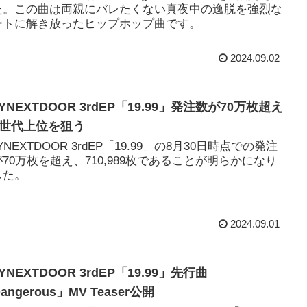
た。この曲は両親にバレたくない真夜中の逸脱を強烈な
ートに解き放ったヒップホップ曲です。
2024.09.02
YNEXTDOOR 3rdEP「19.99」発注数が70万枚超え
5世代上位を狙う
YNEXTDOOR 3rdEP「19.99」の8月30日時点での発注
70万枚を超え、710,989枚であることが明らかになり
した。
2024.09.01
YNEXTDOOR 3rdEP「19.99」先行曲
angerous」MV Teaser公開