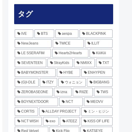
タグ
IVE
BTS
aespa
BLACKPINK
NewJeans
TWICE
ILLIT
LE SSERAFIM
Hearts2Hearts
KiiiKiii
SEVENTEEN
StrayKids
NMIXX
TXT
BABYMONSTER
HYBE
ENHYPEN
(G)I-DLE
ITZY
ウォニョン
BIGBANG
ZEROBASEONE
izna
RIIZE
TWS
BOYNEXTDOOR
NCT
MEOVV
CORTIS
ALLDAY PROJECT
ミン・ヒジン
NCT WISH
exo
ATEEZ
KISS OF LIFE
Red Velvet
Kick Flip
KATSEYE