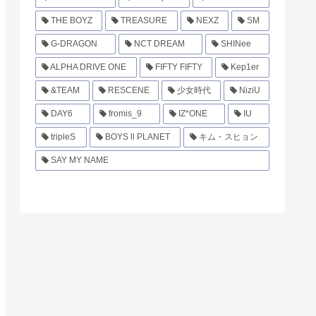
THE BOYZ
TREASURE
NEXZ
SM
G-DRAGON
NCT DREAM
SHINee
ALPHA DRIVE ONE
FIFTY FIFTY
Kep1er
&TEAM
RESCENE
少女時代
NiziU
DAY6
fromis_9
IZ*ONE
IU
tripleS
BOYS ll PLANET
キム・スヒョン
SAY MY NAME