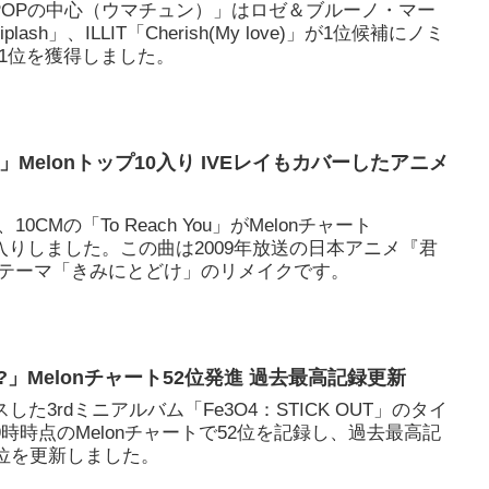
-POPの中心（ウマチュン）」はロゼ＆ブルーノ・マー
plash」、ILLIT「Cherish(My love)」が1位候補にノミ
が1位を獲得しました。
 You」Melonトップ10入り IVEレイもカバーしたアニメ
CMの「To Reach You」がMelonチャート
10入りしました。この曲は2009年放送の日本アニメ『君
テーマ「きみにとどけ」のリメイクです。
hat?」Melonチャート52位発進 過去最高記録更新
スした3rdミニアルバム「Fe3O4：STICK OUT」のタイ
が19時時点のMelonチャートで52位を記録し、過去最高記
8位を更新しました。