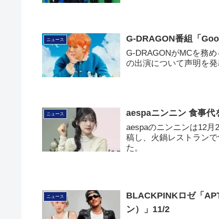
G-DRAGON番組「G
ニュース
G-DRAGONがMCを務
の出演について声明を発
aespaニンニン 食
ニュース
aespaのニンニンは1
稿し、火鍋レストランで
た。
BLACKPINKロゼ「
ニュース
ン）」11/2