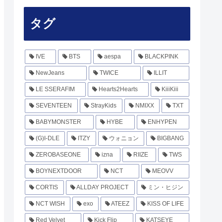
タグ
IVE
BTS
aespa
BLACKPINK
NewJeans
TWICE
ILLIT
LE SSERAFIM
Hearts2Hearts
KiiiKiii
SEVENTEEN
StrayKids
NMIXX
TXT
BABYMONSTER
HYBE
ENHYPEN
(G)I-DLE
ITZY
ウォニョン
BIGBANG
ZEROBASEONE
izna
RIIZE
TWS
BOYNEXTDOOR
NCT
MEOVV
CORTIS
ALLDAY PROJECT
ミン・ヒジン
NCT WISH
exo
ATEEZ
KISS OF LIFE
Red Velvet
Kick Flip
KATSEYE