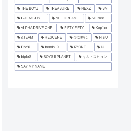
THE BOYZ
TREASURE
NEXZ
SM
G-DRAGON
NCT DREAM
SHINee
ALPHA DRIVE ONE
FIFTY FIFTY
Kep1er
&TEAM
RESCENE
少女時代
NiziU
DAY6
fromis_9
IZ*ONE
IU
tripleS
BOYS ll PLANET
キム・スヒョン
SAY MY NAME