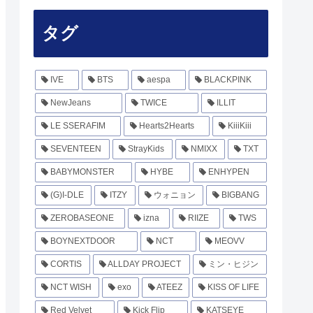
タグ
IVE
BTS
aespa
BLACKPINK
NewJeans
TWICE
ILLIT
LE SSERAFIM
Hearts2Hearts
KiiiKiii
SEVENTEEN
StrayKids
NMIXX
TXT
BABYMONSTER
HYBE
ENHYPEN
(G)I-DLE
ITZY
ウォニョン
BIGBANG
ZEROBASEONE
izna
RIIZE
TWS
BOYNEXTDOOR
NCT
MEOVV
CORTIS
ALLDAY PROJECT
ミン・ヒジン
NCT WISH
exo
ATEEZ
KISS OF LIFE
Red Velvet
Kick Flip
KATSEYE