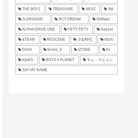
THE BOYZ
TREASURE
NEXZ
SM
G-DRAGON
NCT DREAM
SHINee
ALPHA DRIVE ONE
FIFTY FIFTY
Kep1er
&TEAM
RESCENE
少女時代
NiziU
DAY6
fromis_9
IZ*ONE
IU
tripleS
BOYS ll PLANET
キム・スヒョン
SAY MY NAME