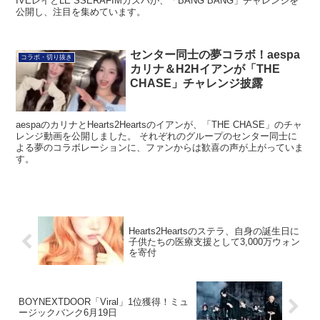
IVEレイとLE SSERAFIMカズハが、「BANG BANG」チャレンジを
公開し、注目を集めています。
センター同士の夢コラボ！aespa
コラボ・切り抜き
カリナ＆H2Hイアンが「THE
CHASE」チャレンジ披露
aespaのカリナとHearts2Heartsのイアンが、「THE CHASE」のチャ
レンジ動画を公開しました。 それぞれのグループのセンター同士に
よる夢のコラボレーションに、ファンからは歓喜の声が上がっていま
す。
Hearts2Heartsのステラ、自身の誕生日に
子供たちの医療支援として3,000万ウォン
を寄付
BOYNEXTDOOR「Viral」1位獲得！ミュ
ージックバンク6月19日