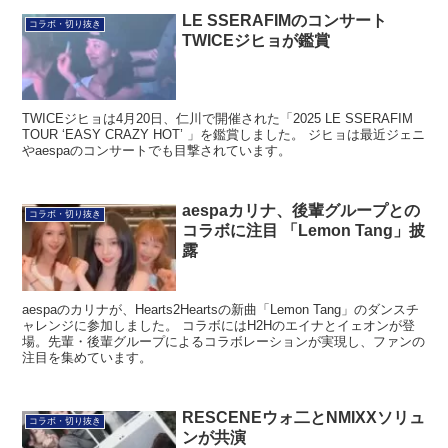
LE SSERAFIMのコンサート
コラボ・切り抜き
TWICEジヒョが鑑賞
TWICEジヒョは4月20日、仁川で開催された「2025 LE SSERAFIM
TOUR ‘EASY CRAZY HOT’ 」を鑑賞しました。 ジヒョは最近ジェニ
やaespaのコンサートでも目撃されています。
aespaカリナ、後輩グループとの
コラボ・切り抜き
コラボに注目 「Lemon Tang」披
露
aespaのカリナが、Hearts2Heartsの新曲「Lemon Tang」のダンスチ
ャレンジに参加しました。 コラボにはH2Hのエイナとイェオンが登
場。先輩・後輩グループによるコラボレーションが実現し、ファンの
注目を集めています。
RESCENEウォ二とNMIXXソリュ
コラボ・切り抜き
ンが共演