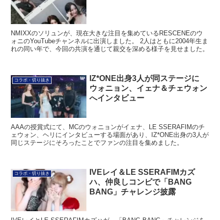
NMIXXのソリュンが、現在大きな注目を集めているRESCENEのウ
ォニのYouTubeチャンネルに出演しました。 2人はともに2004年生ま
れの同い年で、今回の共演を通じて親交を深める様子を見せました。
IZ*ONE出身3人が同ステージに
コラボ・切り抜き
ウォニョン、イェナ＆チェウォン
へインタビュー
AAAの授賞式にて、MCのウォニョンがイェナ、LE SSERAFIMのチ
ェウォン、ヘリにインタビューする場面があり、IZ*ONE出身の3人が
同じステージにそろったことでファンの注目を集めました。
IVEレイ＆LE SSERAFIMカズ
コラボ・切り抜き
ハ、仲良しコンビで「BANG
BANG」チャレンジ披露