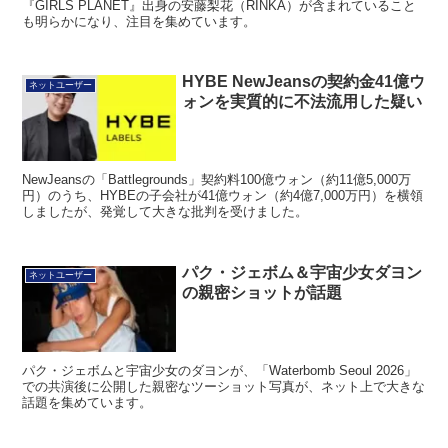
『GIRLS PLANET』出身の安藤梨花（RINKA）が含まれていること
も明らかになり、注目を集めています。
HYBE NewJeansの契約金41億ウ
ネットユーザー
ォンを実質的に不法流用した疑い
NewJeansの「Battlegrounds」契約料100億ウォン（約11億5,000万
円）のうち、HYBEの子会社が41億ウォン（約4億7,000万円）を横領
しましたが、発覚して大きな批判を受けました。
パク・ジェボム＆宇宙少女ダヨン
ネットユーザー
の親密ショットが話題
パク・ジェボムと宇宙少女のダヨンが、「Waterbomb Seoul 2026」
での共演後に公開した親密なツーショット写真が、ネット上で大きな
話題を集めています。