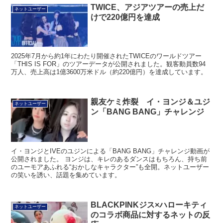
TWICE、アジアツアーの売上だ
ネットユーザー
けで220億円を達成
2025年7月から約1年にわたり開催されたTWICEのワールドツアー
「THIS IS FOR」のツアーデータが公開されました。観客動員数94
万人、売上高は1億3600万米ドル（約220億円）を達成しています。
親友ケミ炸裂 イ・ヨンジ＆ユジ
ネットユーザー
ン「BANG BANG」チャレンジ
イ・ヨンジとIVEのユジンによる「BANG BANG」チャレンジ動画が
公開されました。 ヨンジは、キレのあるダンスはもちろん、持ち前
のユーモアあふれる“おかしなキャラクター”も全開。ネットユーザー
の笑いを誘い、話題を集めています。
BLACKPINKジス×ハローキティ
ネットユーザー
のコラボ商品に対するネットの反