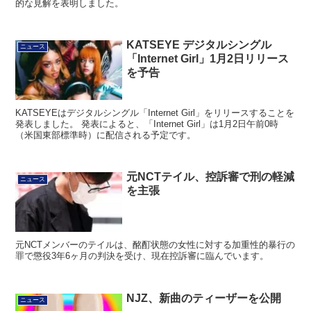
的な見解を表明しました。
KATSEYE デジタルシングル
ニュース
「Internet Girl」1月2日リリース
を予告
KATSEYEはデジタルシングル「Internet Girl」をリリースすることを
発表しました。 発表によると、「Internet Girl」は1月2日午前0時
（米国東部標準時）に配信される予定です。
元NCTテイル、控訴審で刑の軽減
ニュース
を主張
元NCTメンバーのテイルは、酩酊状態の女性に対する加重性的暴行の
罪で懲役3年6ヶ月の判決を受け、現在控訴審に臨んでいます。
NJZ、新曲のティーザーを公開
ニュース