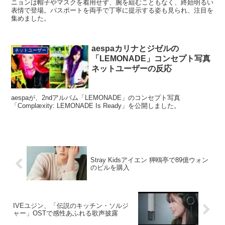
ニョンは帽子やマスクを着用せず、腕を組むこともなく、終始明るい
表情で登場。パスポートを両手で丁寧に提示する姿も見られ、注目を
集めました。
aespaカリナとジゼルの
ネットユーザー
「LEMONADE」コンセプト写真
ネットユーザーの反応
aespaが、2ndアルバム「LEMONADE」のコンセプト写真
「Complæxity: LEMONADE Is Ready」を公開しました。
Stray Kidsアイエン 狎鴎亭で89億ウォン
のビルを購入
IVEユジン、「伝説のキッチン・ソルジ
ャー」OSTで感性あふれる歌声披露