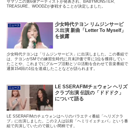
サマソニの第6弾アーティストが発表され、BABYMONSTER、
TREASURE、WOODZが参戦することが決定しました。
少女時代テヨン リムジンサービ
ニュース
ス出演 新曲「Letter To Myself」
を披露
少女時代テヨンは「リムジンサービス」に出演しました。この番組で
は、テヨンがSMでの練習生時代に月末評価で常に1位を獲得してい
たことや、これまでにグループ活動とソロ活動を合わせて音楽番組で
通算154回の1位を達成したことなどが語られます。
LE SSERAFIMチェウォン ヘリズ
ニュース
クラブ出演 伝説の「ドドドク」
について語る
LE SSERAFIMのチェウォンはヘリのバラエティ番組「へリズクラ
ブ」に出演しました。この２人は以前「ヘミリイェチェパ」という番
組で共演していたので親しい間柄です。