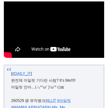
[
#DAILY_IT
]
완전체 아일릿 기다린 사람? It’s Me!!!!!
아일릿 안아…(っ*˘ω˘ )˘ω˘* c)🎀
260529 @ 뮤직뱅크
#ILLIT
#아일릿
#MAMIHLAPINATAPAI
#Its_Me