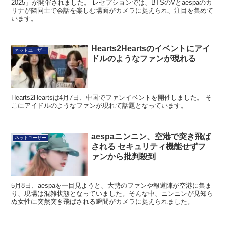
2025」が開催されました。 レセプションでは、BTSのVとaespaのカ
リナが隣同士で会話を楽しむ場面がカメラに捉えられ、注目を集めて
います。
Hearts2Heartsのイベントにアイ
ネットユーザー
ドルのようなファンが現れる
Hearts2Heartsは4月7日、中国でファンイベントを開催しました。 そ
こにアイドルのようなファンが現れて話題となっています。
aespaニンニン、空港で突き飛ば
ネットユーザー
される セキュリティ機能せずフ
ァンから批判殺到
5月8日、aespaを一目見ようと、大勢のファンや報道陣が空港に集ま
り、現場は混雑状態となっていました。そんな中、ニンニンが見知ら
ぬ女性に突然突き飛ばされる瞬間がカメラに捉えられました。