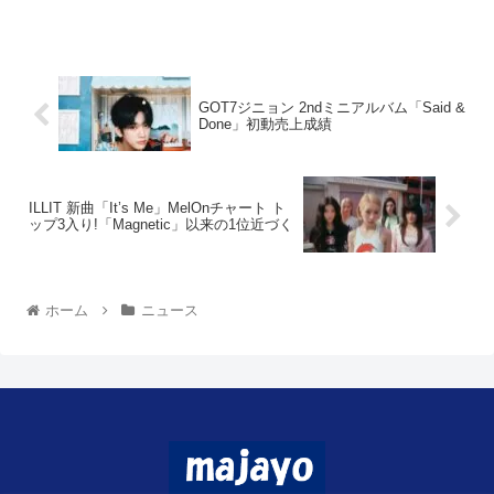
GOT7ジニョン 2ndミニアルバム「Said &
Done」初動売上成績
ILLIT 新曲「It’s Me」MelOnチャート ト
ップ3入り!「Magnetic」以来の1位近づく
ホーム
ニュース