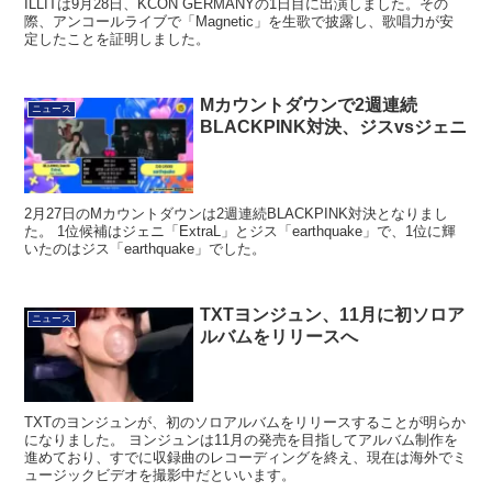
ILLITは9月28日、KCON GERMANYの1日目に出演しました。その
際、アンコールライブで「Magnetic」を生歌で披露し、歌唱力が安
定したことを証明しました。
Mカウントダウンで2週連続
ニュース
BLACKPINK対決、ジスvsジェニ
2月27日のMカウントダウンは2週連続BLACKPINK対決となりまし
た。 1位候補はジェニ「ExtraL」とジス「earthquake」で、1位に輝
いたのはジス「earthquake」でした。
TXTヨンジュン、11月に初ソロア
ニュース
ルバムをリリースへ
TXTのヨンジュンが、初のソロアルバムをリリースすることが明らか
になりました。 ヨンジュンは11月の発売を目指してアルバム制作を
進めており、すでに収録曲のレコーディングを終え、現在は海外でミ
ュージックビデオを撮影中だといいます。