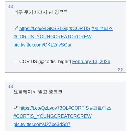
너무 웃거버려서 난 영ᄏᄏ
🔗
https://t.co/e4GKSSLGqr
#CORTIS
#코르티스
#CORTIS_YOUNGCREATORCREW
pic.twitter.com/CKL2nvSCui
— CORTIS (@cortis_bighit)
February 13, 2026
요를레이히 말고 영크크
🔗
https://t.co/QzLvqv73OL
#CORTIS
#코르티스
#CORTIS_YOUNGCREATORCREW
pic.twitter.com/J2Zxe3dS87