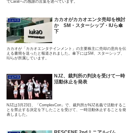
てCaratへの感謝の言葉を述べています。
カカオがカカオエンタ売却を検討
ニュース
か SM・スターシップ・IUら傘
下
カカオが「カカオエンタテインメント」の主要株主に売却の意向を伝
える書簡を送ったと報道されました。傘下にはSM、スターシップ、
IUらが所属しています。
NJZ、裁判所の判決を受けて一時
ニュース
活動休止を発表
NJZは3月23日、「ComplexCon」で、裁判所がNJZ名義で活動するこ
とを禁止する決定を下したことを受けて、一時活動休止することを発
表しました。
RESCENE 2ndミニアルバム