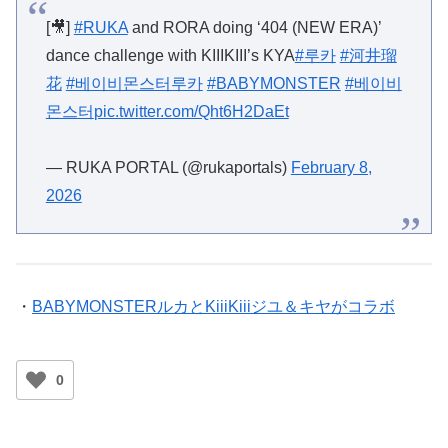
[🎥]
#RUKA
and RORA doing ‘404 (NEW ERA)’
dance challenge with KIIIKIII’s KYA
#루카
#河井瑠
花
#베이비몬스터루카
#BABYMONSTER
#베이비
몬스터
pic.twitter.com/Qht6H2DaEt
— RUKA PORTAL (@rukaportals)
February 8,
2026
・
BABYMONSTERルカとKiiiKiiiジユ＆キヤがコラボ
0