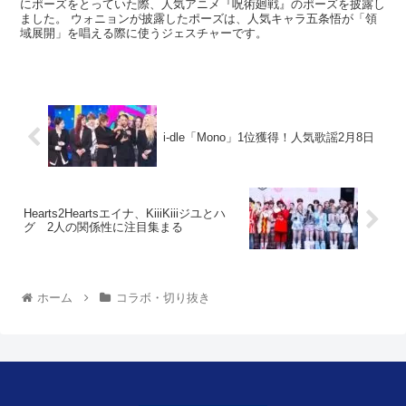
にポーズをとっていた際、人気アニメ『呪術廻戦』のポーズを披露し
ました。 ウォニョンが披露したポーズは、人気キャラ五条悟が「領
域展開」を唱える際に使うジェスチャーです。
i-dle「Mono」1位獲得！人気歌謡2月8日
Hearts2Heartsエイナ、KiiiKiiiジユとハ
グ 2人の関係性に注目集まる
ホーム
コラボ・切り抜き