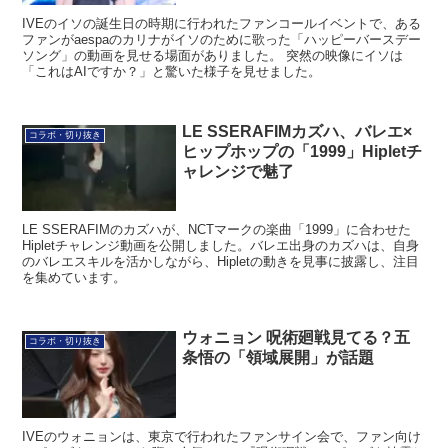
IVEのイソの誕生日の時期に行われたファンコールイベントで、ある
ファンがaespaのカリナがイソのために歌った「ハッピーバースデー
ソング」の動画を見せる場面がありました。 突然の映像にイソは
「これはAIですか？」と驚いた様子を見せました。
LE SSERAFIMカズハ、バレエ×
コラボ・切り抜き
ヒップホップの「1999」Hipletチ
ャレンジで魅了
LE SSERAFIMのカズハが、NCTマークの楽曲「1999」に合わせた
Hipletチャレンジ動画を公開しました。バレエ出身のカズハは、自身
のバレエスキルを活かしながら、Hipletの動きを見事に披露し、注目
を集めています。
ウォニョン 呪術廻戦見てる？五
コラボ・切り抜き
条悟の「領域展開」が話題
IVEのウォニョンは、東京で行われたファンサイン会で、ファン向け