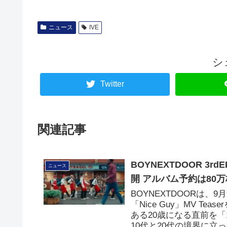
ニュース
IVE
シ
Twitter
関連記事
BOYNEXTDOOR 3rd
ニュース
開 アルバム予約は80
BOYNEXTDOORは、9
「Nice Guy」MV 
ある20歳になる直前を「
10代と20代の境界に