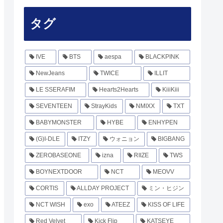
タグ
IVE
BTS
aespa
BLACKPINK
NewJeans
TWICE
ILLIT
LE SSERAFIM
Hearts2Hearts
KiiiKiii
SEVENTEEN
StrayKids
NMIXX
TXT
BABYMONSTER
HYBE
ENHYPEN
(G)I-DLE
ITZY
ウォニョン
BIGBANG
ZEROBASEONE
izna
RIIZE
TWS
BOYNEXTDOOR
NCT
MEOVV
CORTIS
ALLDAY PROJECT
ミン・ヒジン
NCT WISH
exo
ATEEZ
KISS OF LIFE
Red Velvet
Kick Flip
KATSEYE