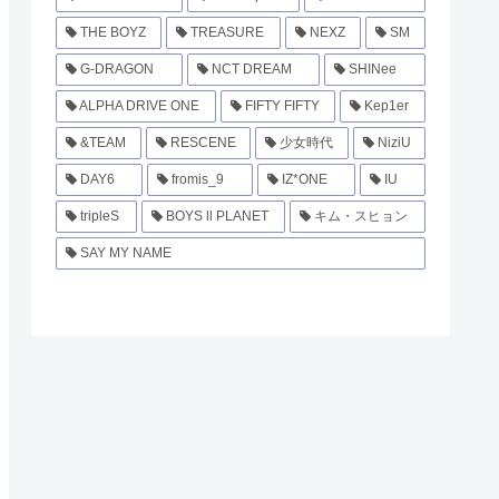
THE BOYZ
TREASURE
NEXZ
SM
G-DRAGON
NCT DREAM
SHINee
ALPHA DRIVE ONE
FIFTY FIFTY
Kep1er
&TEAM
RESCENE
少女時代
NiziU
DAY6
fromis_9
IZ*ONE
IU
tripleS
BOYS ll PLANET
キム・スヒョン
SAY MY NAME