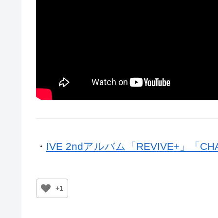
・
IVE 2ndアルバム「REVIVE+」「CH
+1