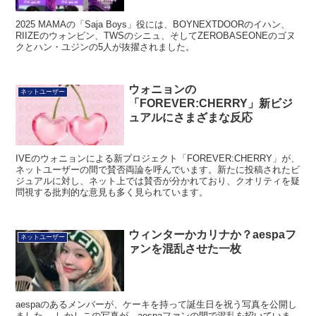
2025 MAMAの「Saja Boys」役には、BOYNEXTDOORのイハン、
RIIZEのウォンビン、TWSのシニュ、そしてZEROBASEONEのゴヌ
クとハン・ユジンの5人が抜擢されました。
ウォニョンの
ネットユーザー
「FOREVER:CHERRY」新ビジ
ュアルにさまざまな反応
IVEのウォニョンによる新プロジェクト「FOREVER:CHERRY」が、
ネットユーザーの間で賛否両論を呼んでいます。新たに投稿されたビ
ジュアルに対し、ネット上では賛否が分かれており、クオリティを疑
問視する批判的な意見も多く見られています。
ウィンターかカリナか？aespaフ
ネットユーザー
ァンを混乱させた一枚
aespaのあるメンバーが、ケーキを持って誕生日を祝う写真を公開し
ました。 しかしこの写真が、aespaファンの間で混乱を招いていま