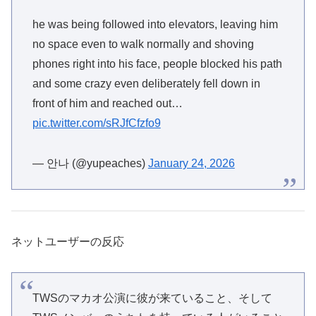
he was being followed into elevators, leaving him
no space even to walk normally and shoving
phones right into his face, people blocked his path
and some crazy even deliberately fell down in
front of him and reached out…
pic.twitter.com/sRJfCfzfo9
— 안나 (@yupeaches)
January 24, 2026
ネットユーザーの反応
TWSのマカオ公演に彼が来ていること、そして