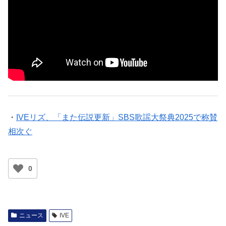
・
IVEリズ、「また伝説更新」SBS歌謡大祭典2025で称賛
相次ぐ
0
ニュース
IVE