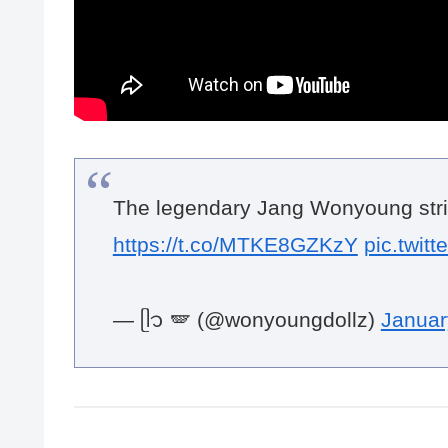
The legendary Jang Wonyoung stri
https://t.co/MTKE8GZKzY
pic.twit
— ᥫ᭡ 🪽 (@wonyoungdollz)
Januar