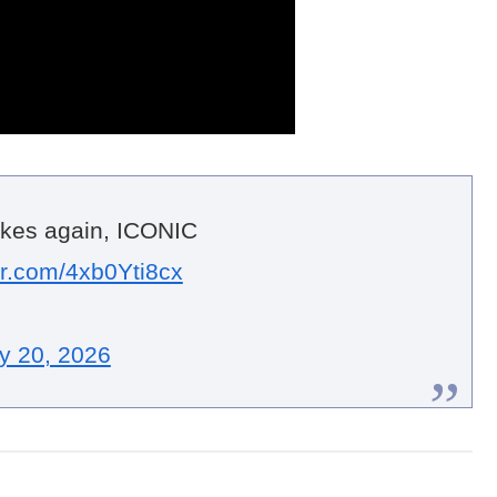
kes again, ICONIC
ter.com/4xb0Yti8cx
y 20, 2026