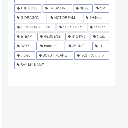
THE BOYZ
TREASURE
NEXZ
SM
G-DRAGON
NCT DREAM
SHINee
ALPHA DRIVE ONE
FIFTY FIFTY
Kep1er
&TEAM
RESCENE
少女時代
NiziU
DAY6
fromis_9
IZ*ONE
IU
tripleS
BOYS ll PLANET
キム・スヒョン
SAY MY NAME