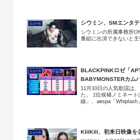
シウミン、SMエンタ
ニュース
シウミンの所属事務所ON
番組に出演できないと主
BLACKPINKロゼ「AP
ニュース
BABYMONSTERカ
11月10日の人気歌謡は
た。 1位候補ノミネートは
線」、aespa「Whipla
KiiiKiii、初来日
ニュース