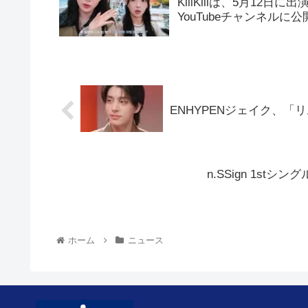
KiiiKiiiは、5月12日
YouTubeチャンネルに
ENHYPENジェイク、「
n.SSign 1stシン
ホーム
ニュース