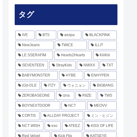
タグ
IVE
BTS
aespa
BLACKPINK
NewJeans
TWICE
ILLIT
LE SSERAFIM
Hearts2Hearts
KiiiKiii
SEVENTEEN
StrayKids
NMIXX
TXT
BABYMONSTER
HYBE
ENHYPEN
(G)I-DLE
ITZY
ウォニョン
BIGBANG
ZEROBASEONE
izna
RIIZE
TWS
BOYNEXTDOOR
NCT
MEOVV
CORTIS
ALLDAY PROJECT
ミン・ヒジン
NCT WISH
exo
ATEEZ
KISS OF LIFE
Red Velvet
Kick Flip
KATSEYE