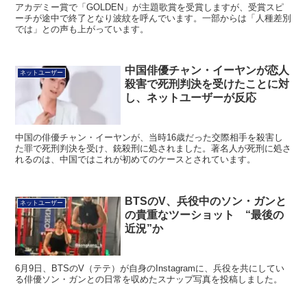
アカデミー賞で「GOLDEN」が主題歌賞を受賞しますが、受賞スピ
ーチが途中で終了となり波紋を呼んでいます。一部からは「人種差別
では」との声も上がっています。
中国俳優チャン・イーヤンが恋人
ネットユーザー
殺害で死刑判決を受けたことに対
し、ネットユーザーが反応
中国の俳優チャン・イーヤンが、当時16歳だった交際相手を殺害し
た罪で死刑判決を受け、銃殺刑に処されました。著名人が死刑に処さ
れるのは、中国ではこれが初めてのケースとされています。
BTSのV、兵役中のソン・ガンと
ネットユーザー
の貴重なツーショット “最後の
近況”か
6月9日、BTSのV（テテ）が自身のInstagramに、兵役を共にしてい
る俳優ソン・ガンとの日常を収めたスナップ写真を投稿しました。