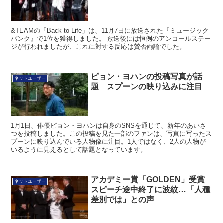
&TEAMの「Back to Life」は、11月7日に放送された『ミュージック
バンク』で1位を獲得しました。 放送後には恒例のアンコールステー
ジが行われましたが、これに対する反応は賛否両論でした。
ピョン・ヨハンの投稿写真が話
ネットユーザー
題 スプーンの映り込みに注目
1月1日、俳優ピョン・ヨハンは自身のSNSを通じて、新年のあいさ
つを投稿しました。この投稿を見た一部のファンは、写真に写ったス
プーンに映り込んでいる人物像に注目。1人ではなく、2人の人物が
いるように見えるとして話題となっています。
アカデミー賞「GOLDEN」受賞
ネットユーザー
スピーチ途中終了に波紋…「人種
差別では」との声